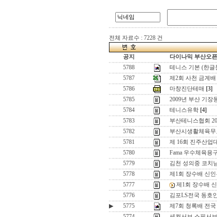
전체 자료수 : 7228 건
공지
다이나믹 부산오픈[
5788
테니스 기본 (한글
5787
제2회 사천 금계배
5786
마창진단테매
[3]
5785
2009년 부산 기
5784
테니스유학
[4]
5783
부산테니스협회 2
5782
부산시생활체육무
5781
제 16회 진주산
5780
Fama 우수체육
5779
김천 성의중 코치
5778
제1회 장수배 신인
5777
제1회 장수배 
5776
김포LS전국 동호인
▶
5775
제7회 청록배 전국
5774
세컨서브 스핀서