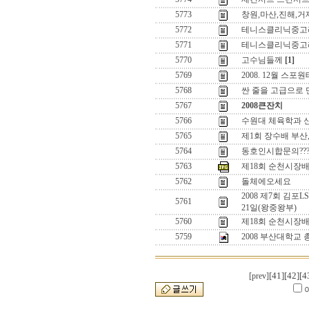
5773
창원,마산,진해,
5772
테니스클리닉중고
5771
테니스클리닉중고
5770
고수님들께
[1]
5769
2008. 12월 
5768
싼 줄을 고급으로
5767
2008큰잔치
5766
수원대 체육학과 신
5765
제1회 장수배 부산
5764
동호인시합문의???
5763
제18회 순천시장
5762
돌체에오세요
2008 제7회 김포
5761
21일(왕중왕부)
5760
제18회 순천시장배
5759
2008 부산대학교 
[41]
[42]
[4
[prev]