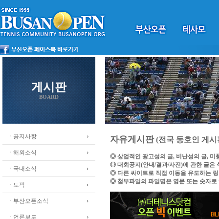
게시판
BOARD
ㆍ공지사항
자유게시판
(전국 동호인 게시
ㆍ해외소식
◎ 상업적인 광고성의 글, 비난성의 글, 
◎ 대회공지(안내/결과/사진)에 관한 글은
ㆍ국내소식
◎ 다른 싸이트로 직접 이동을 유도하는 
◎ 첨부파일의 파일명은 영문 또는 숫자로
ㆍ토픽
ㆍ부산오픈소식
ㆍ언론보도