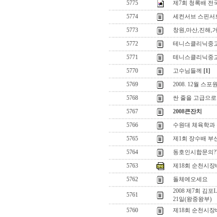
5775
제7회 청록배 전
5774
세컨서브 스핀서
5773
창원,마산,진해,
5772
테니스클리닉중
5771
테니스클리닉중
5770
고수님들께
[1]
5769
2008. 12월 
5768
싼 줄을 고급으로
5767
2008큰잔치
5766
수원대 체육학과 
5765
제1회 장수배 부
5764
동호인시합문의??
5763
제18회 순천시
5762
돌체에오세요
2008 제7회 김
5761
21일(왕중왕부)
5760
제18회 순천시장