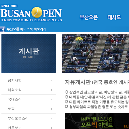
게시판
BOARD
ㆍ공지사항
자유게시판
(전국 동호인 게시
ㆍ해외소식
◎ 상업적인 광고성의 글, 비난성의 글, 
◎ 대회공지(안내/결과/사진)에 관한 글은
ㆍ국내소식
◎ 다른 싸이트로 직접 이동을 유도하는 
◎ 첨부파일의 파일명은 영문 또는 숫자로
ㆍ토픽
ㆍ부산오픈소식
ㆍ언론보도