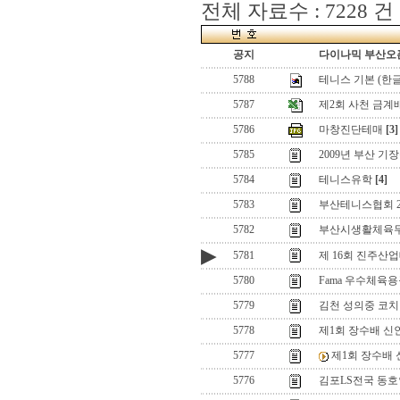
전체 자료수 : 7228 건
공지
다이나믹 부산오픈
5788
테니스 기본 (한
5787
제2회 사천 금계
5786
마창진단테매
[3]
5785
2009년 부산 
5784
테니스유학
[4]
5783
부산테니스협회 2
5782
부산시생활체육
▶
5781
제 16회 진주
5780
Fama 우수체육
5779
김천 성의중 코
5778
제1회 장수배 신
5777
제1회 장수배 
5776
김포LS전국 동호