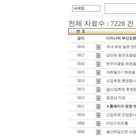
전체 자료수 : 7228 건
공지
다이나믹 부산오픈[
5818
국내 최초 일본 전
5817
감만동 동천초클럽
5816
한우리클럽 회원을
5815
저희들도^^회원을
5814
신입회원 환영합
5813
신입회원 환영
5812
동영상 자료
5811
★
홈페이지 운영 
5810
신입회원 모집합니
5809
마인드컨트롤
5808
울산매일신문 사장