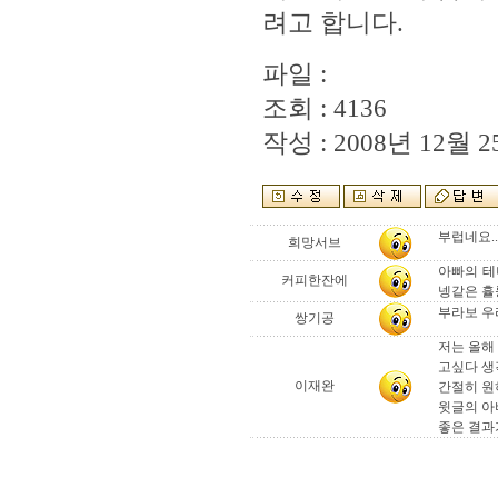
려고 합니다.
파일 :
조회 : 4136
작성 : 2008년 12월 25
부럽네요.
희망서브
아빠의 테
커피한잔에
넹같은 휼륭
부라보 우
쌍기공
저는 올해
고싶다 생
이재완
간절히 원
윗글의 아
좋은 결과