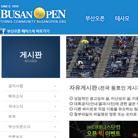
게시판
BOARD
ㆍ공지사항
자유게시판
(전국 동호인 게시
ㆍ해외소식
◎ 상업적인 광고성의 글, 비난성의 글, 
◎ 대회공지(안내/결과/사진)에 관한 글은
ㆍ국내소식
◎ 다른 싸이트로 직접 이동을 유도하는 
◎ 첨부파일의 파일명은 영문 또는 숫자로
ㆍ토픽
ㆍ부산오픈소식
ㆍ언론보도