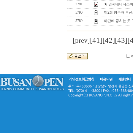
5791
★ 명지대테니스아카
5790
제2회 장수배 부산
5789
야간에 공치는 곳 
[41]
[42]
[43]
[
[prev]