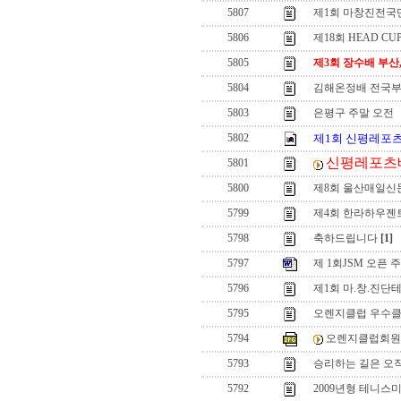
5807
제1회 마창진전국
5806
제18회 HEAD CU
5805
제3회 장수배 부산
5804
김해온정배 전국
5803
은평구 주말 오전
5802
제1회 신평레포
신평레포츠배
5801
5800
제8회 울산매일신
5799
제4회 한라하우젠
5798
축하드립니다
[1]
5797
제 1회JSM 오픈
5796
제1회 마.창.진
5795
오렌지클럽 우수클
5794
오렌지클럽회원
5793
승리하는 길은 오직
5792
2009년형 테니스