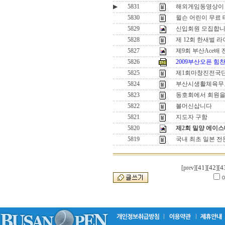
▶
5831
해외게임동영상이
5830
윌슨 어린이 무료 
5829
신입회원 모집합
5828
제 12회 한새벌 
5827
제9회 부산Ace
5826
2009부산오픈 힘찬
5825
제1회마창진전국단
5824
부산시생활체육무
5823
동호회에서 회원을
5822
볼머신삽니다
5821
지도자 구함
5820
제2회 밀양 에이
5819
국내 최초 일본 전
[41]
[42]
[4
[prev]