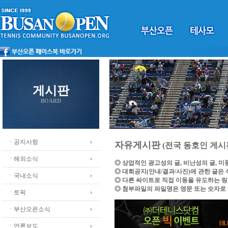
게시판
BOARD
ㆍ공지사항
자유게시판
(전국 동호인 게시
ㆍ해외소식
◎ 상업적인 광고성의 글, 비난성의 글, 
◎ 대회공지(안내/결과/사진)에 관한 글은
ㆍ국내소식
◎ 다른 싸이트로 직접 이동을 유도하는 
◎ 첨부파일의 파일명은 영문 또는 숫자로
ㆍ토픽
ㆍ부산오픈소식
ㆍ언론보도