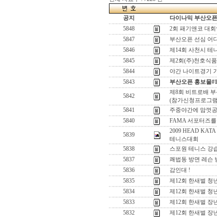
공지
다이나믹 부산오픈[
5848
2회 패기앤코 대
5847
부산오픈 선심 어
5846
제14회 사천시 
5845
제2회(주)천호식
5844
야간 나이트경기 가
5843
부산오픈 홍보물#
제8회 비트로배 
5842
(참가신청프로그램
5841
주중야간에 맘껏
5840
FAMA 서포터즈를
2009 HEAD K
5839
테니스대회
5838
스포원 테니스 강습
5837
쾌법동 방면 레슨 
5836
감인대 !
5835
제12회 한새벌 
5834
제12회 한새벌 
5833
제12회 한새벌 
5832
제12회 한새벌 