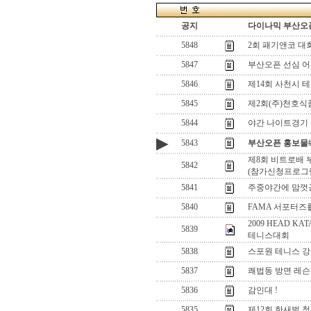
공지
다이나믹 부산오픈
5848
2회 패기앤코 대
5847
부산오픈 선심 어
5846
제14회 사천시 
5845
제2회(주)천호식
5844
야간 나이트경기 
▶
5843
부산오픈 홍보물#
제8회 비트로배 
5842
(참가신청프로그
5841
주중야간에 맘껏
5840
FAMA 서포터즈
2009 HEAD 
5839
테니스대회
5838
스포원 테니스 강
5837
쾌법동 방면 레슨
5836
감인대 !
5835
제12회 한새벌