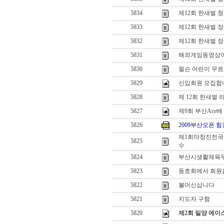
5834
제12회 한새벌
5833
제12회 한새벌
5832
제12회 한새벌
5831
해외게임동영상이
5830
윌슨 어린이 무료
5829
신입회원 모집합
5828
제 12회 한새벌
5827
제9회 부산Ace
5826
2009부산오픈 힘
제1회마창진전국
5825
수
5824
부산시생활체육
5823
동호회에서 회원을
5822
볼머신삽니다
5821
지도자 구함
5820
제2회 밀양 에이