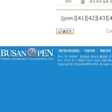
5819
국내 최초 일본 
[41]
[42]
[43]
[
[prev]