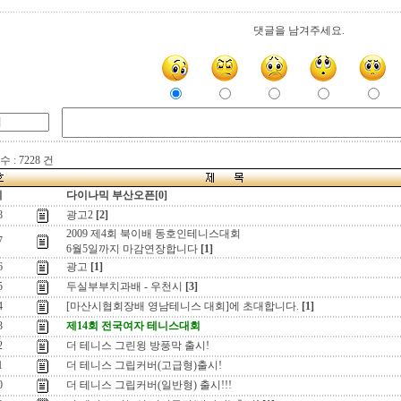
댓글을 남겨주세요.
 : 7228 건
지
다이나믹 부산오픈[0]
8
광고2
[2]
2009 제4회 북이배 동호인테니스대회
7
6월5일까지 마감연장합니다
[1]
6
광고
[1]
5
두실부부치과배 - 우천시
[3]
4
[마산시협회장배 영남테니스 대회]에 초대합니다.
[1]
3
제14회 전국여자 테니스대회
2
더 테니스 그린윙 방풍막 출시!
1
더 테니스 그립커버(고급형)출시!
0
더 테니스 그립커버(일반형) 출시!!!