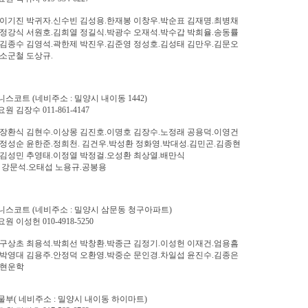
이기진 박귀자.신수빈 김성용.한재봉 이창우.박순표 김재명.최병채
정강식 서원호.김희열 정길식.박광수 오재석.박수갑 박희율.송동률
김종수 김영석.곽한제 박진우.김준영 정성호.김성태 김만우.김문오
소군철 도상규.
스코트 (네비주소 : 밀양시 내이동 1442)
 김장수 011-861-4147
장환식 김현수.이상몽 김진호.이명호 김장수.노정래 공용덕.이영건
정성순 윤한준.정희천. 김건우.박성환 정화영.박대성.김민곤.김종현
김성민 추영태.이정열 박정걸.오성환 최상열.배만식
 강문석.오태섭 노용규.공봉용
스코트 (네비주소 : 밀양시 삼문동 청구아파트)
 이성헌 010-4918-5250
구상초 최용석.박희선 박창환.박종근 김정기.이성헌 이재건.엄용흠
박영대 김용주.안정덕 오환영.박중순 문인경.차일섭 윤진수.김종은
.현운학
부( 네비주소 : 밀양시 내이동 하이마트)