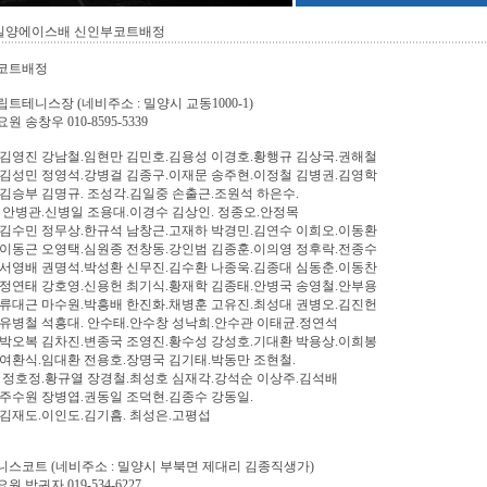
 밀양에이스배 신인부코트배정
코트배정
트테니스장 (네비주소 : 밀양시 교동1000-1)
 송창우 010-8595-5339
김영진 강남철.임현만 김민호.김용성 이경호.황행규 김상국.권해철
김성민 정영석.강병걸 김종구.이재문 송주현.이정철 김병권.김영학
김승부 김명규. 조성각.김일중 손출근.조원석 하은수.
 안병관.신병일 조용대.이경수 김상인. 정종오.안정목
김수민 정무상.한규석 남창근.고재하 박경민.김연수 이희오.이동환
이동근 오영택.심원종 전창동.강인범 김종훈.이의영 정후락.전종수
서영배 권명석.박성환 신무진.김수환 나종욱.김종대 심동춘.이동찬
정연태 강호영.신용헌 최기식.황재학 김종태.안병국 송영철.안부용
류대근 마수원.박흥배 한진화.채병훈 고유진.최성대 권병오.김진헌
유병철 석흥대. 안수태.안수창 성낙희.안수관 이태균.정연석
박오복 김차진.변종국 조영진.황수성 강성호.기대환 박용상.이희봉
여환식.임대환 전용호.장명국 김기태.박동만 조현철.
 정호정.황규열 장경철.최성호 심재각.강석순 이상주.김석배
주수원 장병엽.권동일 조덕현.김종수 강동일.
김재도.이인도.김기흠. 최성은.고평섭
스코트 (네비주소 : 밀양시 부북면 제대리 김종직생가)
 박귀자 019-534-6227