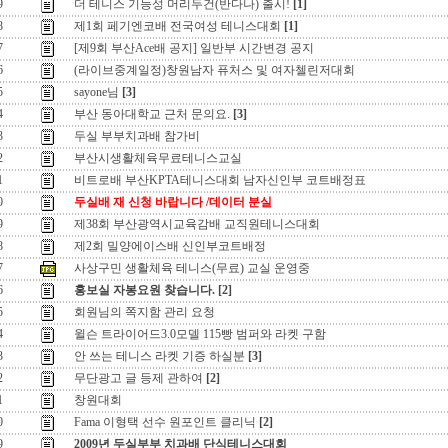
9
더 테니스 기능성 머리두건(반다나) 출시!
[1]
8
제1회 페기엔코배 전국여성 테니스대회
[1]
7
[제9회 부산Ace배 공지] 일반부 시간변경 공지
6
(라이브중계일정)창원남자 퓨처스 및 여자첼린저대회
5
sayone님
[3]
4
부산 동아대학교 근처 문의요.
[3]
3
두실 부부치과배 참가비
2
부산시생활체육무료테니스교실
1
비트로배 부산KPTA테니스대회 남자신인부 코트배정표
0
두실배 재 신청 바랍니다 /데이터 분실
9
제38회 부산광역시교육감배 교직원테니스대회
8
제2회 밀양에이스배 신인부코트배정
7
사상구민 생활체육 테니스(무료) 교실 운영중
6
홍보실 자봉요원 찾습니다.
[2]
5
회원님의 쪽지함 관리 요청
4
윌슨 트라이어드3.0모델 115빵 범퍼와 라켓 구함
3
안 쓰는 테니스 라켓 기증 하실분
[3]
2
무단광고 글 등제 관하여
[2]
1
창원대회
0
Fama 이형택 선수 원포인트 클리닉
[2]
9
2009년 두실부부 치과배 단식테니스대회