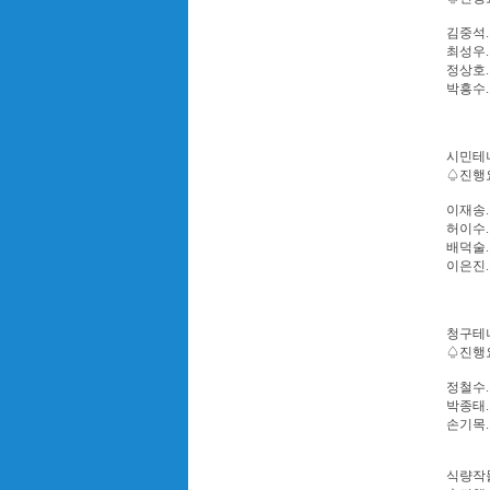
김중석.
최성우.
정상호.
박흥수.
시민테니
♤진행요원
이재송.
허이수.
배덕술.
이은진.
청구테니
♤진행요원
정철수.
박종태.
손기목
식량작물