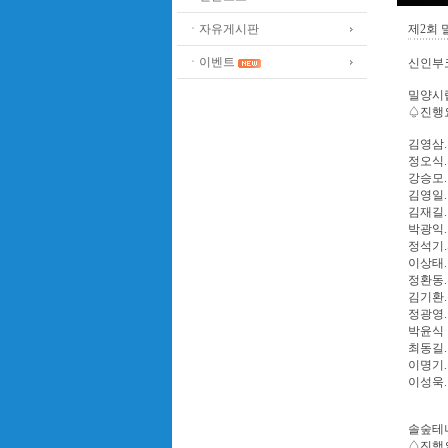
ㆍ자유게시판
제2회
ㆍ이벤트
신인부
밀양시립
♤진행요원
김영삼.
정오식.
강승모.
김영일.
김재길.
박광익.
정석기.
이상태.
정환동.
김기환.
정광영.
박윤식 
최동길.
이명기.
이성욱.
솔숲테니
♤진행요원