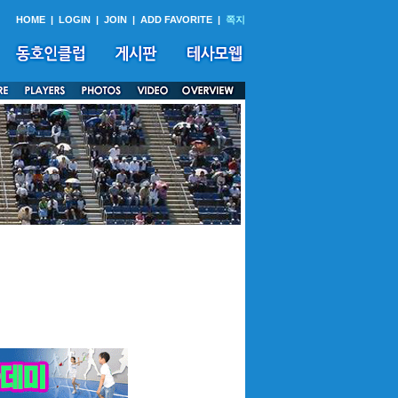
HOME
|
LOGIN
|
JOIN
|
ADD FAVORITE
|
쪽지