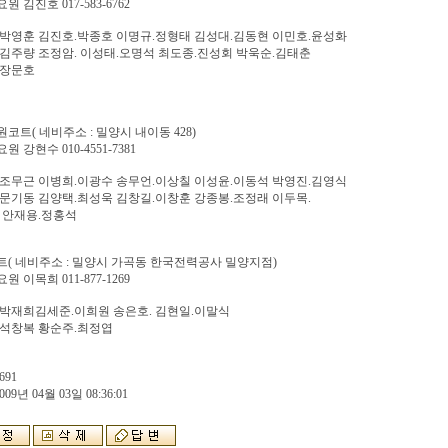
 김진호 017-583-6762
박영훈 김진호.박종호 이명규.정형태 김성대.김동현 이민호.윤성화
김주량 조정암. 이성태.오명석 최도종.진성회 박욱순.김태춘
.장문호
코트( 네비주소 : 밀양시 내이동 428)
 강현수 010-4551-7381
조무근 이병희.이광수 송무언.이상칠 이성윤.이동석 박영진.김영식
문기동 김양택.최성욱 김창길.이창훈 강종봉.조정래 이두목.
 안재용.정홍석
( 네비주소 : 밀양시 가곡동 한국전력공사 밀양지점)
 이목희 011-877-1269
박재희김세준.이희원 송은호. 김현일.이말식
.석창복 황순주.최정엽
691
009년 04월 03일 08:36:01