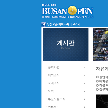
게시판
BOARD
ㆍ공지사항
자유
ㆍ해외소식
◎ 상업적
◎ 대회공
ㆍ국내소식
◎ 다른 
◎ 첨부파
ㆍ토픽
ㆍ부산오픈소식
ㆍ언론보도