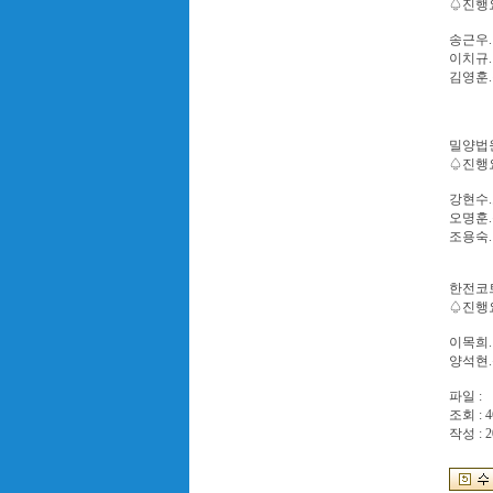
♤진행요원
송근우.
이치규.
김영훈
밀양법원
♤진행요원
강현수.
오명훈.
조용숙.
한전코트
♤진행요원
이목희.
양석현
파일 :
조회 : 4
작성 : 2