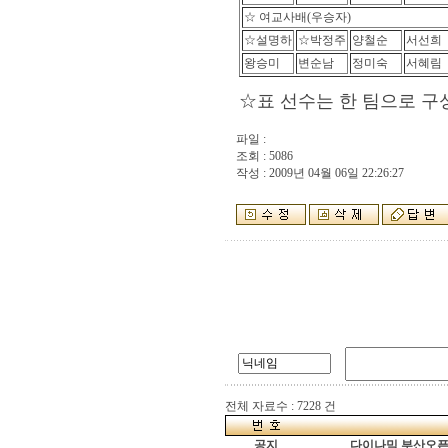
☆ 여교사배(우승자)
☆설명하
☆박정주
양철순
서선희
왕승미
변순남
정미숙
서혜림
☆표 선수는 한 팀으로 구성
파일 :
조회 : 5086
작성 : 2009년 04월 06일 22:26:27
전체 자료수 : 7228 건
공지
다이나믹 부산오픈[