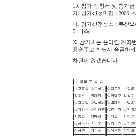
10. 참가 신청서 및 참가금
가. 참가신청마감 : 2009. 4. 
나. 참가신청장소 :
부산오
테니스)
※ 참가비는 온라인 계좌번호 
황순주로 반드시 송금하셔
차질이 없겠습니다.
☆ 금 배 조 중 등
☆강표중
☆구성문
☆김교진
☆김봉
김중호
권대인
☆권영조
김창수
☆김형락
☆박성배
☆박재한
☆박종
☆이정웅
☆이한홍
☆전종표
☆정범
김홍섭
김태형
박기철
김혁규
☆성중찬
손승우
☆김수겸
☆김주
이상관
탁동호
☆이우건
이재법