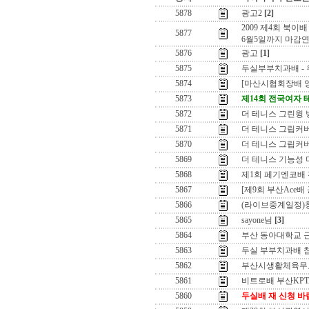
5878
광고2
[2]
2009 제4회 북
5877
6월5일까지 마감
5876
광고
[1]
5875
두실부부치과배 -
5874
[마산시협회장배 
5873
제14회 전국여자
5872
더 테니스 그린윙 
5871
더 테니스 그립커버
5870
더 테니스 그립커버(
5869
더 테니스 기능성 
5868
제1회 페기엔코배
5867
[제9회 부산Ace배
5866
(라이브중계일정)
5865
sayone님
[3]
5864
부산 동아대학교 근
5863
두실 부부치과배 
5862
부산시생활체육무
5861
비트로배 부산KP
5860
두실배 재 신청 바