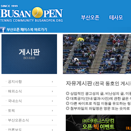
게시판
BOARD
ㆍ공지사항
자유게시판
(전국 동호인 게시
ㆍ해외소식
◎ 상업적인 광고성의 글, 비난성의 글, 
◎ 대회공지(안내/결과/사진)에 관한 글은
ㆍ국내소식
◎ 다른 싸이트로 직접 이동을 유도하는 
◎ 첨부파일의 파일명은 영문 또는 숫자로
ㆍ토픽
ㆍ부산오픈소식
ㆍ언론보도