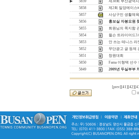
▶
5859
제38회 부산광역
5858
제2회 밀양에이스
5857
사상구민 생활체육
5856
홍보실 자봉요원 
5855
회원님의 쪽지함 
5854
윌슨 트라이어드3.
5853
안 쓰는 테니스 라
5852
무단광고 글 등제
5851
창원대회
5850
Fama 이형택 선
5849
2009년 두실부부
[41]
[42]
[4
[prev]