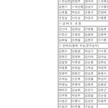
☆전상천
전영주
정대석
☆조해
김현기
☆박선평
강성수
☆이형
신호철
박성도
조동석
진영배
조정길
서도성
차경규
이종흔
☆ 금 배 조 초 등
강신대
김영삼
안병철
김일호
이한근
오병균
임용희
강종옥
김화일
조현철
김현우
이기환
☆ 은배조(동배- 우승,준우승자)
김현수
강동염
박성구
이수현
정현곤
정영화
김인태
김대섭
김일영
이춘영
강순용
강희순
박동훈
조희담
고재금
박영옥
정병하
장동인
정승호
윤종식
조재남
신진호
강경필
하상석
박병남
유흔재
김종호
김봉균
배태규
김승희
조진수
강토근
안무현
박영주
김영달
진순영
이영근
이훈식
김성만
차용무
이정규
이주용
구은성