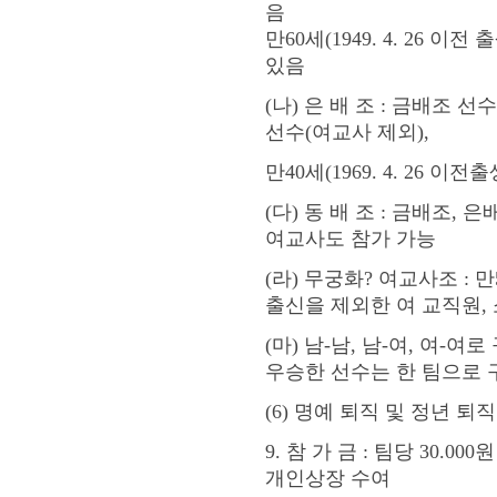
음
만60세(1949. 4. 26
있음
(나) 은 배 조 : 금배조
선수(여교사 제외),
만40세(1969. 4. 26
(다) 동 배 조 : 금배조
여교사도 참가 가능
(라) 무궁화? 여교사조 : 만
출신을 제외한 여 교직원,
(마) 남-남, 남-여, 여-
우승한 선수는 한 팀으로 
(6) 명예 퇴직 및 정년 
9. 참 가 금 : 팀당 30.
개인상장 수여