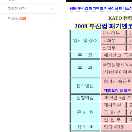
ㆍ자유게시판
2009 부산컵 패기엔코 전국여성 테니스
KATO 랭킹
ㆍ이벤트
2009 부산컵 패기앤
개나리부
2
일시 및 장소
국화부
2
신인부
2
주 최
패기앤코. 
국민생활체육
주 관
(사)한국아마
참가비 송금후 
접수방법
대회요강 및 접수
신청마감
2009년 5월 2
개나리부
김
문 의 처
국 화 부
김
신 인 부
박
참 가 비
팀당 4만원