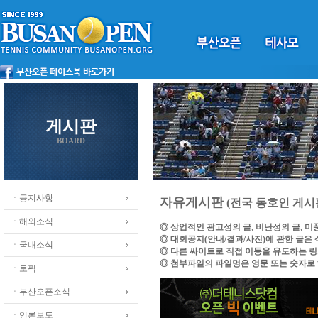
게시판
BOARD
ㆍ공지사항
자유게시판
(전국 동호인 게시
ㆍ해외소식
◎ 상업적인 광고성의 글, 비난성의 글, 
◎ 대회공지(안내/결과/사진)에 관한 글은
ㆍ국내소식
◎ 다른 싸이트로 직접 이동을 유도하는 
◎ 첨부파일의 파일명은 영문 또는 숫자로
ㆍ토픽
ㆍ부산오픈소식
ㆍ언론보도