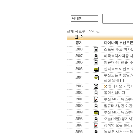
전체 자료수 : 7228 건
공지
다이나믹 부산오픈[
5908
스포원 수요(여자)
5907
미국코치자격증 시
5906
임규태 4강진출 ~
5905
센터코트 이벤트 
부산오픈 최종일(5/
5904
관전 안내
[1]
5903
웹테사모 가족 여
5902
볼머신삽니다
5901
부산 MBC 뉴스
5900
임규태 8강전 야
5899
부산 MBC 뉴스투
5898
오늘(14일) 경기
5897
정석영 오늘 본선2
5896
놀라운 사건~~~
[4