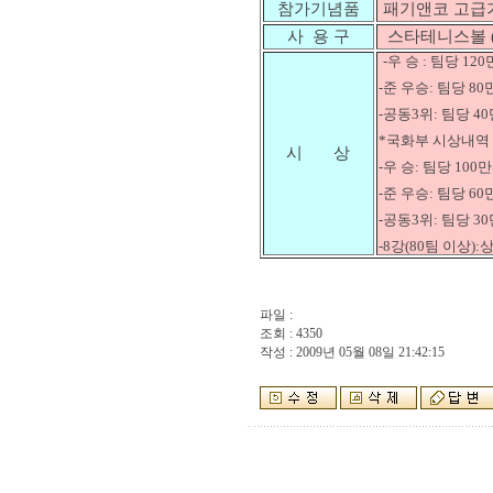
참가기념품
패기앤코 고급
사 용 구
스타테니스볼 (
-우 승 : 팀당 12
-준 우승: 팀당 80
-공동3위: 팀당 40
*국화부 시상내역
시 상
-우 승: 팀당 100
-준 우승: 팀당 60
-공동3위: 팀당 30
-8강(80팀 이상
파일 :
조회 : 4350
작성 : 2009년 05월 08일 21:42:15