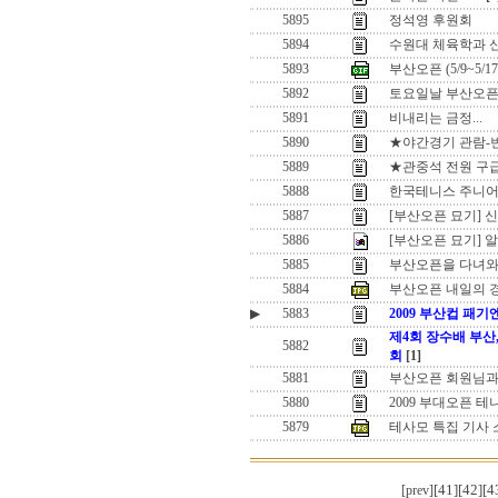
5895
정석영 후원회
5894
수원대 체육학과 신
5893
부산오픈 (5/9~5/
5892
토요일날 부산오픈
5891
비내리는 금정...
5890
★야간경기 관람-
5889
★관중석 전원 구
5888
한국테니스 주니어
5887
[부산오픈 묘기] 
5886
[부산오픈 묘기]
5885
부산오픈을 다녀와
5884
부산오픈 내일의 
▶
5883
2009 부산컵 패
제4회 장수배 부산
5882
회
[1]
5881
부산오픈 회원님
5880
2009 부대오픈 테
5879
테사모 특집 기사 
[41]
[42]
[4
[prev]