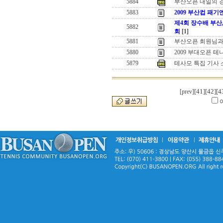
5884
부산오픈 내일의 
5883
2009 부산컵 패
제4회 장수배 부산
5882
회
[1]
5881
부산오픈 회원님
5880
2009 부대오픈 테
5879
테사모 특집 기사 
[41]
[42]
[4
[prev]