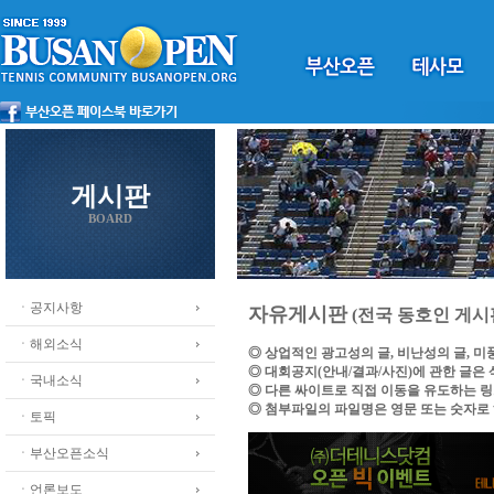
게시판
BOARD
ㆍ공지사항
자유게시판
(전국 동호인 게시
ㆍ해외소식
◎ 상업적인 광고성의 글, 비난성의 글, 
◎ 대회공지(안내/결과/사진)에 관한 글은
ㆍ국내소식
◎ 다른 싸이트로 직접 이동을 유도하는 
◎ 첨부파일의 파일명은 영문 또는 숫자로
ㆍ토픽
ㆍ부산오픈소식
ㆍ언론보도