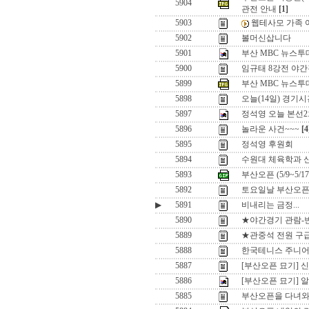
5904
관전 안내
[1]
5903
웹테사모 가족 여
5902
볼머신삽니다
5901
부산 MBC 뉴스
5900
임규태 8강전 야
5899
부산 MBC 뉴스투
5898
오늘(14일) 경기
5897
정석영 오늘 본선2
5896
놀라운 사건~~~
[4
5895
정석영 후원회
5894
수원대 체육학과 신
5893
부산오픈 (5/9~5/
5892
토요일날 부산오픈
▶
5891
비내리는 금정...
5890
★야간경기 관람-
5889
★관중석 전원 구
5888
한국테니스 주니어
5887
[부산오픈 묘기] 
5886
[부산오픈 묘기]
5885
부산오픈을 다녀와