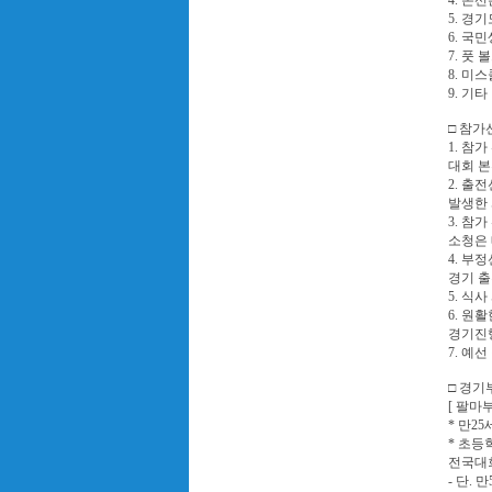
4. 본
5. 경
6. 국
7. 풋
8. 미
9. 기
□ 참가
1. 참
대회 본
2. 
발생한
3. 참
소청은
4. 부
경기 출
5. 식
6. 원
경기진
7. 예
□ 경기
[ 팔마부
* 만2
* 초등
전국대회
- 단.