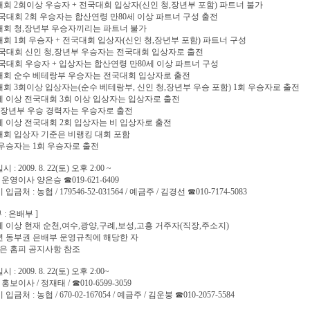
대회 2회이상 우승자 + 전국대회 입상자(신인 청,장년부 포함) 파트너 불가
 전국대회 2회 우승자는 합산연령 만80세 이상 파트너 구성 출전
대회 청,장년부 우승자끼리는 파트너 불가
대회 1회 우승자 + 전국대회 입상자(신인 청,장년부 포함) 파트너 구성
 전국대회 신인 청,장년부 우승자는 전국대회 입상자로 출전
 전국대회 우승자 + 입상자는 합산연령 만80세 이상 파트너 구성
대회 순수 베테랑부 우승자는 전국대회 입상자로 출전
대회 3회이상 입상자는(순수 베테랑부, 신인 청,장년부 우승 포함) 1회 우승자로 출전
0세 이상 전국대회 3회 이상 입상자는 입상자로 출전
 청,장년부 우승 경력자는 우승자로 출전
0세 이상 전국대회 2회 입상자는 비 입상자로 출전
대회 입상자 기준은 비랭킹 대회 포함
년 우승자는 1회 우승자로 출전
 : 2009. 8. 22(토) 오후 2:00 ~
: 운영이사 양은승 ☎019-621-6409
입금처 : 농협 / 179546-52-031564 / 예금주 / 김경선 ☎010-7174-5083
 : 은배부 ]
5세 이상 현재 순천,여수,광양,구례,보성,고흥 거주자(직장,주소지)
09년 동부권 은배부 운영규칙에 해당한 자
은 홈피 공지사항 참조
 : 2009. 8. 22(토) 오후 2:00~
: 홍보이사 / 정재태 / ☎010-6599-3059
입금처 : 농협 / 670-02-167054 / 예금주 / 김운붕 ☎010-2057-5584