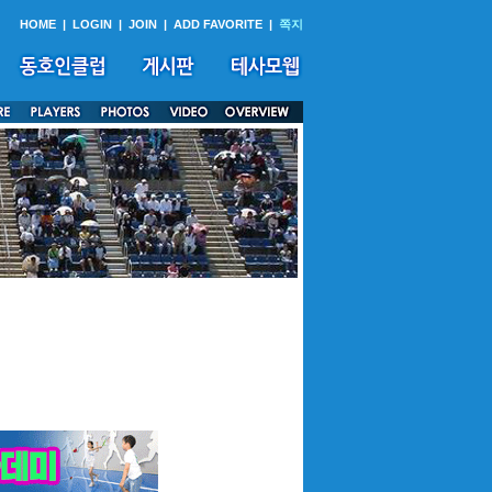
HOME
|
LOGIN
|
JOIN
|
ADD FAVORITE
|
쪽지