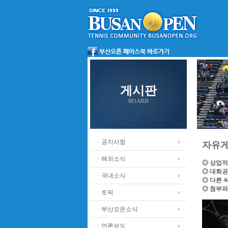
게시판
BOARD
ㆍ공지사항
자유
ㆍ해외소식
◎ 상업적
◎ 대회공
ㆍ국내소식
◎ 다른 
◎ 첨부파
ㆍ토픽
ㆍ부산오픈소식
ㆍ언론보도