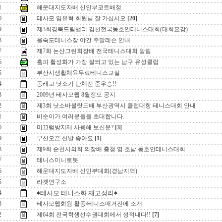
1
해운대지도자배 신인부코트배정
0
테사모 임유혁 회원님 잘 가십시오
[20]
9
제3회경북드림밸리 김천전국동호인테니스대회(대회요강)
8
을숙도테니스장 야간 주말레슨 안내
7
제7회 논산그린회장배 전국테니스대회 알림
6
홈피 활성화가 가장 잘되고 있는 남구 유성클럽
5
부산시생활체육무료테니스교실
4
동래고 낫소기 단체전 준우승!!
3
2009년 테사모웹 8월정모 공지
2
제3회 낫소바볼랏드배 부산광역시 클럽대항 테니스대회 안내
1
비순이가 여러분들을 초대합니다.
0
미끄럼방지제 사용해 보신분?
[3]
9
부산오픈 신발 좋아요
[1]
8
제9회 순천시의회 의장배 충청.영.호남 동호인테니스대회
7
테니스미니로봇
6
해운대지도자배 신인부대회(경남지역)
5
라켓연구소
4
♠테사모 테니스화 재고정리♠
3
테사모웹회원 활동/테니스매거진에 소개
2
제64회 전국학생선수권대회에서 성적내다!!
[7]