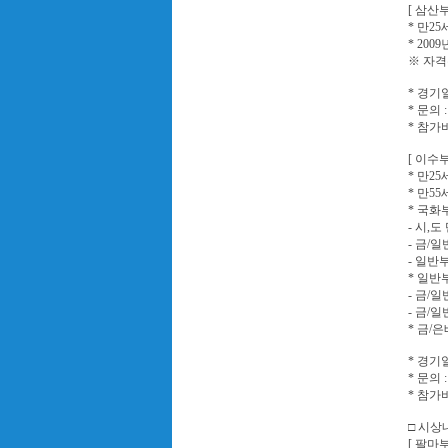
[ 삼산부
* 만2
* 20
※ 자격
* 경기일시
* 문의 
* 참가비 
[ 이수부
* 만2
* 만5
* 국화
- 시,
- 금/
- 일반
* 일반
- 금/
- 금/
* 금/
* 경기일시
* 문의 
* 참가비 
□ 시상
[ 팔마부