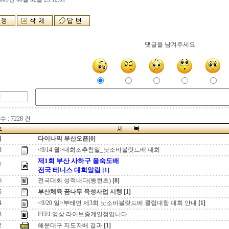
댓글을 남겨주세요.
 : 7228 건
지
다이나믹 부산오픈[0]
8
<9/14 월>대회조추첨일_낫소바볼랏드배 대회
제1회 부산 사하구 을숙도배
7
전국 테니스 대회알림
[1]
6
전국대회 성적내다(동현초)
[8]
5
부산체육 꿈나무 육성사업 시행
[1]
4
<9/20 일>부테연 제3회 낫소바블랏드배 클럽대항 대회 안내
[1]
3
FEEL영상 라이브중계일정입니다.
2
해운대구 지도자배 결과
[1]