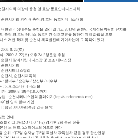
순천시의회 의장배 충청.영.호남 동호인테니스대회
회 순천시의회 의장배 충청.영.호남 동호인테니스대회
 : 대한민국 생태수도 순천을 널리 알리고 2013년 순천만 국제정원박람회 유치를
, 충청.영.호남 테니스 동호인간 상호교류를 통하여 지역 화합을 도모
니스 저변 확대 및 순천시 체육발전에 기여하는데 그 목적이 있다.
2009. 8. 22(토)
 : 2009. 8. 22(토) 오후 2시/ 행운권 추첨
 : 순천시 팔마시립테니스장 및 보조 테니스장
 : 순천시의회
 : 순천시테니스협회
 : 순천시, 순천시체육회
 : 팔마부 / 승평부 / 삼산부 / 이수부
 : STAR(스타) 테니스 볼
 : 2009. 8. 19(수)18:00까지
법 : 순천시테니스협회 홈페이지(http://sunchontennis.com)
수"란 양식 필수 기입
 : 팀당 30,000원(통장 입금 원칙)
진행 안내
 조별 리그 3팀(2-3 / 1-3 / 1-2) 경기후 2팀 본선 진출
선,본선 노-애드, 5:5 타이브레이크로 한다
률팀 순위 : ①2팀 승자승 ②3팀 득실차 ③득실차 같을 경우 합산연령