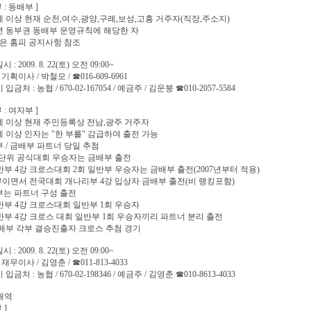
 : 동배부 ]
5세 이상 현재 순천,여수,광양,구례,보성,고흥 거주자(직장,주소지)
09년 동부권 동배부 운영규칙에 해당한 자
은 홈피 공지사항 참조
 : 2009. 8. 22(토) 오전 09:00~
: 기획이사 / 박철모 / ☎016-609-6961
입금처 : 농협 / 670-02-167054 / 예금주 / 김운붕 ☎010-2057-5584
 : 여자부 ]
5세 이상 현재 주민등록상 전남,광주 거주자
5세 이상 인자는 "한 부를" 감급하여 출전 가능
부 / 금배부 파트너 당일 추첨
도 단위 공식대회 우승자는 금배부 출전
일반부 4강 크로스대회 2회 일반부 우승자는 금배부 출전(2007년부터 적용)
부이면서 전국대회 개나리부 4강 입상자 금배부 출전(비 랭킹포함)
부는 파트너 구성 출전
일반부 4강 크로스대회 일반부 1회 우승자
일반부 4강 크로스 대회 일반부 1회 우승자끼리 파트너 분리 출전
은배부 각부 결승진출자 크로스 추첨 경기
 : 2009. 8. 22(토) 오전 09:00~
: 재무이사 / 김영춘 / ☎011-813-4033
입금처 : 농협 / 670-02-198346 / 예금주 / 김영춘 ☎010-8613-4033
내역
 ]