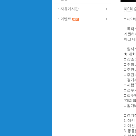
ㆍ자유게시판
제9회 
ㆍ이벤트
□ 제9
□ 목적
기원하며
하고 테
□ 일시 : 
★ 개회식
□ 장소
□ 주최
□ 주관
□ 후원
□ 경기부
□ 시합구
□ 접수기간
□ 접수방
"대회접
□ 참가비
□ 경기
1. 예선
2. 예
3. 동