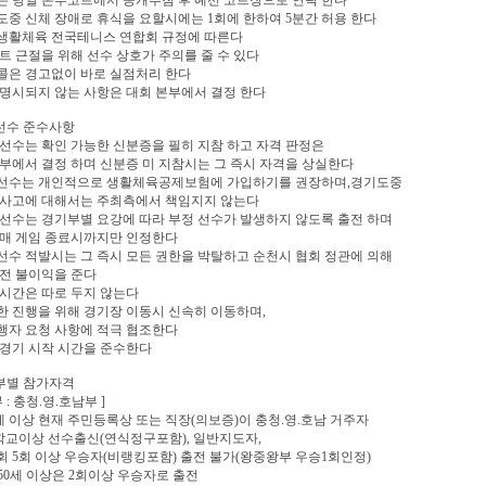
선은 당일 본부코트에서 공개추첨 후 예선 코트장으로 연락 한다
기도중 신체 장애로 휴식을 요할시에는 1회에 한하여 5분간 허용 한다
민생활체육 전국테니스 연합회 규정에 따른다
 볼트 근절을 위해 선수 상호가 주의를 줄 수 있다
스콜은 경고없이 바로 실점처리 한다
타 명시되지 않는 사항은 대회 본부에서 결정 한다
선수 준수사항
가 선수는 확인 가능한 신분증을 필히 지참 하고 자격 판정은
부에서 결정 하며 신분증 미 지참시는 그 즉시 자격을 상실한다
출전선수는 개인적으로 생활체육공제보험에 가입하기를 권장하며,경기도중
 사고에 대해서는 주최측에서 책임지지 않는다
가 선수는 경기부별 요강에 따라 부정 선수가 발생하지 않도록 출전 하며
 매 게임 종료시까지만 인정한다
정선수 적발시는 그 즉시 모든 권한을 박탈하고 순천시 협회 정관에 의해
전 불이익을 준다
사 시간은 따로 두지 않는다
활한 진행을 위해 경기장 이동시 신속히 이동하며,
행자 요청 사항에 적극 협조한다
선 경기 시작 시간을 준수한다
부별 참가자격
 : 충청.영.호남부 ]
5세 이상 현재 주민등록상 또는 직장(의보증)이 충청.영.호남 거주자
학교이상 선수출신(연식정구포함), 일반지도자,
 5회 이상 우승자(비랭킹포함) 출전 불가(왕중왕부 우승1회인정)
 만50세 이상은 2회이상 우승자로 출전