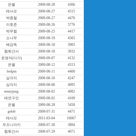
은별
2009-08-28
4366
테사모
2009-08-27
4515
박종철
2009-08-27
4476
이호준
2009-08-26
5776
박무협
2009-08-25
4417
소나무
2009-08-19
4565
배감독
2009-08-18
3983
협회간사
2009-08-18
3932
운영자(다가)
2009-09-07
4132
은별
2009-08-12
4313
feelpm
2009-08-11
4400
삼각지
2009-08-10
4247
삼각지
2009-08-08
4095
tennyjung
2009-08-02
4082
테연구인
2009-08-02
4169
은별
2009-08-28
5450
gelob
2009-07-31
4471
테사모
2011-03-04
16067
우즈니아키
2009-07-30
3894
협회간사
2009-07-29
4071