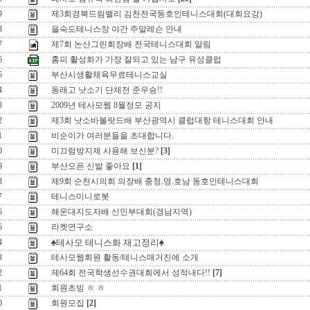
9
제3회경북드림밸리 김천전국동호인테니스대회(대회요강)
8
을숙도테니스장 야간 주말레슨 안내
7
제7회 논산그린회장배 전국테니스대회 알림
6
홈피 활성화가 가장 잘되고 있는 남구 유성클럽
5
부산시생활체육무료테니스교실
4
동래고 낫소기 단체전 준우승!!
3
2009년 테사모웹 8월정모 공지
2
제3회 낫소바볼랏드배 부산광역시 클럽대항 테니스대회 안내
1
비순이가 여러분들을 초대합니다.
0
미끄럼방지제 사용해 보신분?
[3]
9
부산오픈 신발 좋아요
[1]
8
제9회 순천시의회 의장배 충청.영.호남 동호인테니스대회
7
테니스미니로봇
6
해운대지도자배 신인부대회(경남지역)
5
라켓연구소
4
♠테사모 테니스화 재고정리♠
3
테사모웹회원 활동/테니스매거진에 소개
2
제64회 전국학생선수권대회에서 성적내다!!
[7]
1
회원초빙 ㅎ ㅎ
0
회원모집
[2]