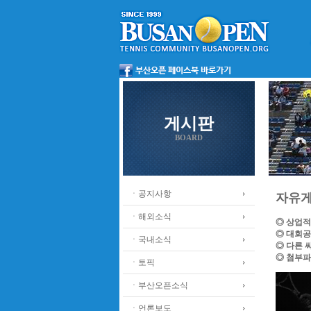
게시판
BOARD
ㆍ공지사항
자유
ㆍ해외소식
◎ 상업적
◎ 대회공
ㆍ국내소식
◎ 다른 
◎ 첨부파
ㆍ토픽
ㆍ부산오픈소식
ㆍ언론보도