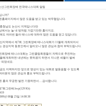
 논산그린회장배 전국테니스대회 알림
십니까?
픈홈페이지에서 많은 도움을 받고 있는 박무협입니다.
 충청남도 논산시 지역입니다만
에서는 늘 내 방처럼 가깝기만한 홈이지요.
에도 여러번 들러 테니스에 대하여 많은 도움을 얻고 있답니다.
논산지역에서 제7회 그린회장배 테니스대회가 11월에 개최되어서
는 경상지역 동호인께서 알리오니 많은 관심과 참여 부탁드립니다.
린회장배 테니스대회는 그린클럽회원들이 자력으로 추진하는
 올해개최하면 내년에는 못하겠지 하면서 지나온 세월이 벌써
 되었네요.
금도 미력하지만 앞으로 명성이 있는 대회로 발돋음할 수 있도록
여러분의 많은 관심과 홍보 부탁드립니다.
 홈의 무궁한 발전 기원하면서.....감사합니다.
제7회그린배.hwp
(129 Kb)
419
009년 08월 25일 14:08:38