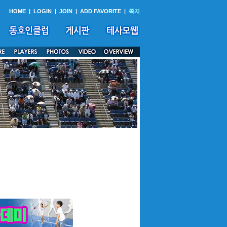
HOME
|
LOGIN
|
JOIN
|
ADD FAVORITE
|
쪽지