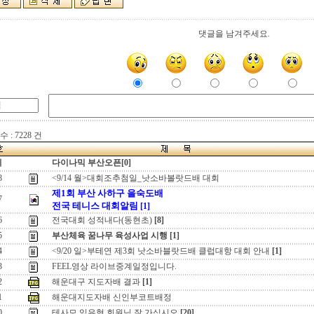
댓글을 남겨주세요.
 : 7228 건
지
다이나믹 부산오픈[0]
8
<9/14 월>대회조추첨일_낫소바볼랏드배 대회
제1회 부산 사하구 을숙도배
7
전국 테니스 대회알림
[1]
6
전국대회 성적내다(동현초)
[8]
5
부산체육 꿈나무 육성사업 시행
[1]
4
<9/20 일>부테연 제3회 낫소바블랏드배 클럽대항 대회 안내
[1]
3
FEEL영상 라이브중계일정입니다.
2
해운대구 지도자배 결과
[1]
1
해운대지도자배 신인부코트배정
0
테사모 임유혁 회원님 잘 가십시오
[20]