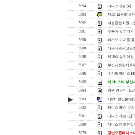
5994
테니스레슨
[4]
5993
제1회을숙도배 
5992
여성클럽회원모
5991
우승자 맞추기 이
5990
테사모 기사를 
5989
해운대관광코트임
5988
제10회 암웨이컵 H
5987
부산시생활체육
5986
수산업 테니스
[4
5985
제1회 스타 부
5984
창원 영남테니스
▶
5983
제6회 반딧불배(
5982
테니스 레슨 문의
5981
테니스 레슨 (남구
5980
테니스의 모든것
5979
강변오픈테니스대