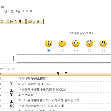
081
010년 01월 20일 11:33:58
댓글을 남겨주세요.
 : 7228 건
지
다이나믹 부산오픈[0]
8
테니스 라이브 중계 안내
7
부산광역시생활체육무료테니스교실
6
레슨문의
[1]
5
제 4회 울사랑배 전국테니스대회에 초대합니다..
4
수영 현대아파트 코치 초빙 공고
[1]