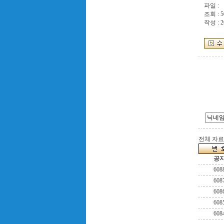
파일 :
조회 : 5
작성 : 2
전체 자료수
공
608
608
608
608
608