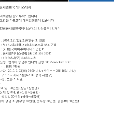
회 한새벌전국 테니스대회
 대회많은 참가부탁드립니다
 요강은 카토홈에 대회일정란에 있습니다
 제13회한새벌전국테니스대회[간단출력] 김재식
 2010. 2.21(일), 2.26(금)~ 3. 1(월)
소 : 부산교육대학교 테니스코트외 보조구장
관 : (사)한국아마추어테니스연합회
 : 한새벌테니스클럽 (☎ 051-505-3331)
원 : 신신상사(주) 스타스포츠
청 : 참가비 송금후 인터넷 신청 http://www.kato.or.kr
 비 : 팀당 4만원
감 : 2010. 2. 23(화) 24:00 마감 (신인부는 2월 16일 마감)
용 구 : 스타테니스볼(KATO 공식 시합구)
가 상 : 고급 티셔츠
상
상패 및 120만원 (상금+상품권)
상패 및 80만원 (상금+상품권)
 상장및 50만원 (상금+상품권)
팀이하 상금 조정(우승 80만원, 준우승 50만원, 공동3위 30만원)