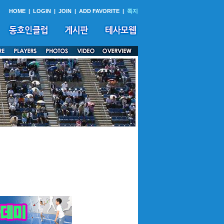
HOME
|
LOGIN
|
JOIN
|
ADD FAVORITE
|
쪽지