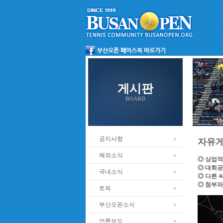
게시판
BOARD
ㆍ공지사항
자유
ㆍ해외소식
◎ 상업적
◎ 대회공
ㆍ국내소식
◎ 다른 
◎ 첨부파
ㆍ토픽
ㆍ부산오픈소식
ㆍ언론보도