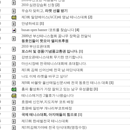
2010부산오픈 자원봉사 신청
3
2010 심판강습회 신청
[2]
2
우승자 맞히고,
라켓 선물 받기
1
제3회 밀양에이스(ACE)배 영남 테니스대회
[2]
0
안녕하세요
[1]
9
busan open banner /코트를 찾습니다
[4]
2009년 부산테니스협회 꿈나무 장학금 전달식
8
동호인들이 뜻모아 엘리트후원
2010 부산오픈대회
7
포스터 및 경품/기념품교환권 입니다.
[1]
6
강변오픈테니스대회 무기한 연기합니다.
5
마산시장배 전국테니스대회에 초대합니다.
4
제1회 김해 신어산배 전국 남.여단식대회
3
나도 이제 라켓을 바꾸고 싶다!
2
제9회 바블랏 울산매일신문사배 전국 동호인 테니스 대회
[1]
1
홈피 활성화가 가장 잘되고 있는 남구 유성클럽
[1]
0
테니스매거진 2월호가 나왔습니다
9
효원배 신인부,지도자부 코트 배정
8
효원배 일반부 개나리부코트배정
7
국제 테니스대회, 아지매들의 힘으로
[1]
6
제13회 한새벌전국 테니스대회
5
제1히김해가야배 전국 단식대회(명칭수정)