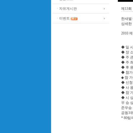
ㆍ자유게시판
제13
ㆍ이벤트
한새벌
상세한
2010
◆ 일 시 :
◆ 장 
◆ 주 
◆ 주 최
◆ 후 
◆ 참가신
◆ 참 가
◆ 신청마
◆ 사 
◆ 참 
◆ 시 
우 승 
준우승 
공동3위
* 80