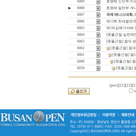
6069
효원배 신인부,지
▶
6068
효원배 일반부 개
6067
국제 테니스대회,
6066
제13회 한새벌전
6065
제1히김해가야배 
6064
[풋폴근절 실천제안
6063
[풋폴근절] 절대 
6062
[풋폴근절] 절
6061
[풋폴근절] 절
6060
[풋폴근절] 
6059
[풋폴근절] 
[21]
[22]
[2
[prev]