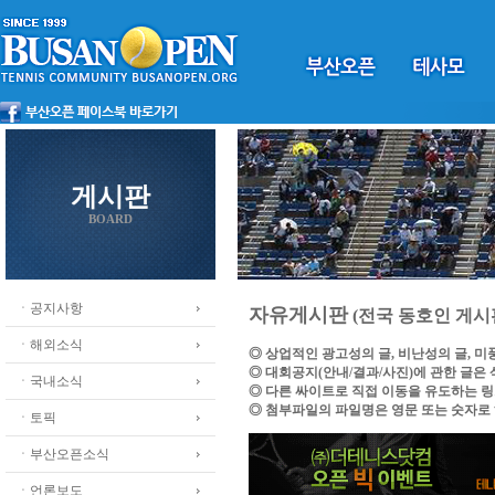
게시판
BOARD
ㆍ공지사항
자유게시판
(전국 동호인 게시
ㆍ해외소식
◎ 상업적인 광고성의 글, 비난성의 글, 
◎ 대회공지(안내/결과/사진)에 관한 글은
ㆍ국내소식
◎ 다른 싸이트로 직접 이동을 유도하는 
◎ 첨부파일의 파일명은 영문 또는 숫자로
ㆍ토픽
ㆍ부산오픈소식
ㆍ언론보도