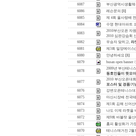
6087
부산광역시생활체
6086
레슨문의
[1]
6085
제 4회 울사랑배 
6084
수영 현대아파트 
2010부산오픈 자
6083
2010 심판강습회 
6082
우승자 맞히고,
라
6081
제3회 밀양에이스(
6080
안녕하세요
[1]
6079
busan open ban
2009년 부산테니
6078
동호인들이 뜻모아
2010 부산오픈대
6077
포스터 및 경품/기
6076
강변오픈테니스대회
6075
마산시장배 전국테
6074
제1회 김해 신어산
6073
나도 이제 라켓을 
6072
제9회 바블랏 울
6071
홈피 활성화가 가
6070
테니스매거진 2월