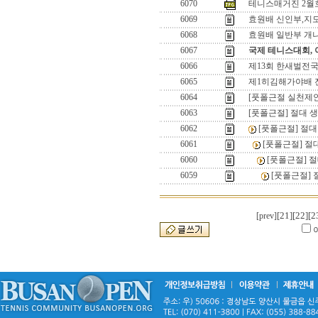
6070
테니스매거진 2월
6069
효원배 신인부,지
6068
효원배 일반부 개
6067
국제 테니스대회,
6066
제13회 한새벌전
6065
제1히김해가야배 
6064
[풋폴근절 실천제안
6063
[풋폴근절] 절대 
6062
[풋폴근절] 절
6061
[풋폴근절] 절
6060
[풋폴근절] 
6059
[풋폴근절] 
[21]
[22]
[2
[prev]