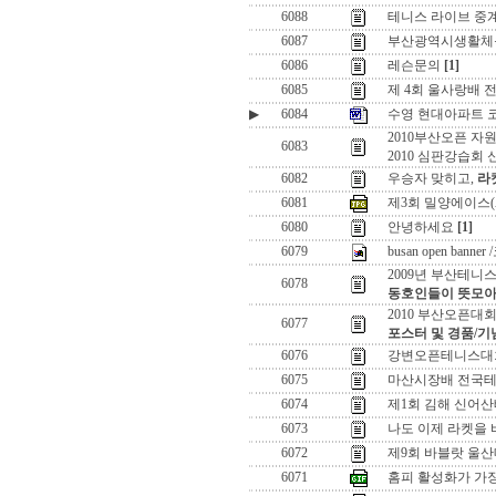
6088
테니스 라이브 중
6087
부산광역시생활체
6086
레슨문의
[1]
6085
제 4회 울사랑배 
▶
6084
수영 현대아파트 
2010부산오픈 자
6083
2010 심판강습회 
6082
우승자 맞히고,
라
6081
제3회 밀양에이스(
6080
안녕하세요
[1]
6079
busan open ban
2009년 부산테니
6078
동호인들이 뜻모아
2010 부산오픈대
6077
포스터 및 경품/기
6076
강변오픈테니스대회
6075
마산시장배 전국테
6074
제1회 김해 신어산
6073
나도 이제 라켓을 
6072
제9회 바블랏 울
6071
홈피 활성화가 가