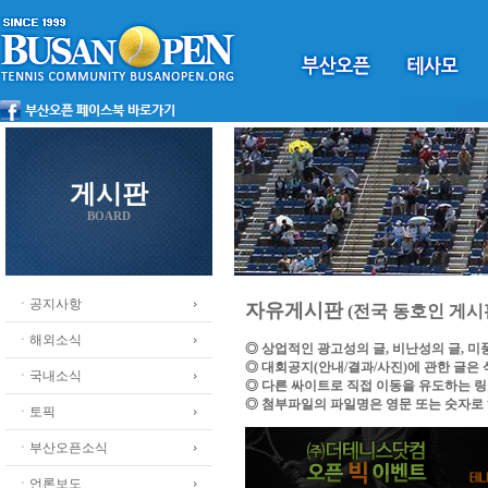
게시판
BOARD
ㆍ공지사항
자유게시판
(전국 동호인 게시
ㆍ해외소식
◎ 상업적인 광고성의 글, 비난성의 글, 
◎ 대회공지(안내/결과/사진)에 관한 글은
ㆍ국내소식
◎ 다른 싸이트로 직접 이동을 유도하는 
◎ 첨부파일의 파일명은 영문 또는 숫자로
ㆍ토픽
ㆍ부산오픈소식
ㆍ언론보도