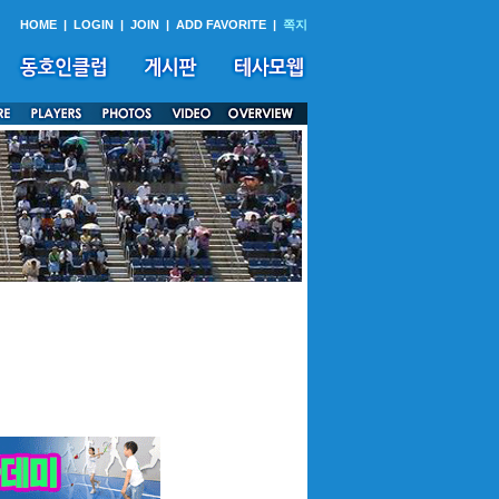
HOME
|
LOGIN
|
JOIN
|
ADD FAVORITE
|
쪽지