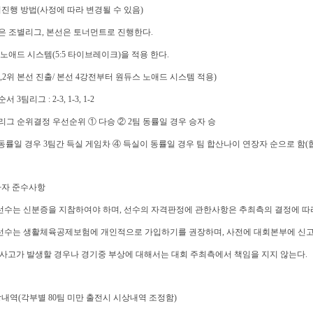
경기진행 방법(사정에 따라 변경될 수 있음)
선은 조별리그, 본선은 토너먼트로 진행한다.
선 노애드 시스템(5:5 타이브레이크)을 적용 한다.
 1,2위 본선 진출/ 본선 4강전부터 원듀스 노애드 시스템 적용)
서 3팀리그 : 2-3, 1-3, 1-2
선리그 순위결정 우선순위 ① 다승 ② 2팀 동률일 경우 승자 승
 동률일 경우 3팀간 득실 게임차 ④ 득실이 동률일 경우 팀 합산나이 연장자 순으로 함
참가자 준수사항
선수는 신분증을 지참하여야 하며, 선수의 자격판정에 관한사항은 추최측의 결정에 따
가선수는 생활체육공제보험에 개인적으로 가입하기를 권장하며, 사전에 대회본부에 신
사고가 발생할 경우나 경기중 부상에 대해서는 대회 주최측에서 책임을 지지 않는다.
시상내역(각부별 80팀 미만 출전시 시상내역 조정함)