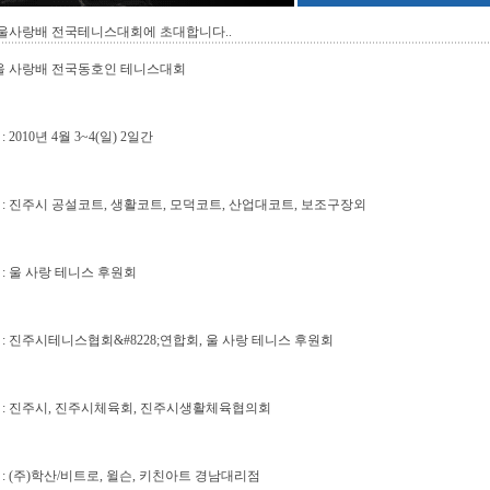
 울사랑배 전국테니스대회에 초대합니다..
울 사랑배 전국동호인 테니스대회
 : 2010년 4월 3~4(일) 2일간
 소 : 진주시 공설코트, 생활코트, 모덕코트, 산업대코트, 보조구장외
최 : 울 사랑 테니스 후원회
 관 : 진주시테니스협회&#8228;연합회, 울 사랑 테니스 후원회
 원 : 진주시, 진주시체육회, 진주시생활체육협의회
 찬 : (주)학산/비트로, 윌슨, 키친아트 경남대리점