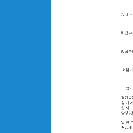
7. 사 
8. 접수
9. 접수
10.참 
11.참가
경기종
참 가 
일 시
담당및
일 반 
▶25세