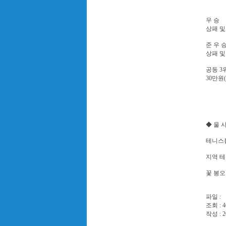
우 승
상패 및
준 우 
상패 및
공동 3
30만원
◆ 울 
테니스를
지역 
꽃 봉오
파일 :
조회 : 4
작성 : 2