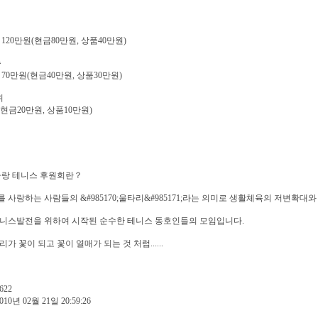
 120만원(현금80만원, 상품40만원)
승
 70만원(현금40만원, 상품30만원)
위
(현금20만원, 상품10만원)
사랑 테니스 후원회란？
 사랑하는 사람들의 &#985170;울타리&#985171;라는 의미로 생활체육의 저변확대와
테니스발전을 위하여 시작된 순수한 테니스 동호인들의 모임입니다.
리가 꽃이 되고 꽃이 열매가 되는 것 처럼......
622
010년 02월 21일 20:59:26