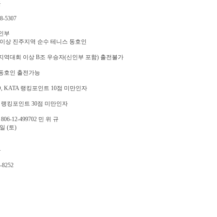
근
8-5307
인부
 이상 진주지역 순수 테니스 동호인
역대회 이상 B조 우승자(신인부 포함) 출전불가
동호인 출전가능
O, KATA 랭킹포인트 10점 미만인자
S 랭킹포인트 30점 미만인자
806-12-499702 민 위 규
3일 (토)
규
-8252