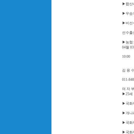
▶합산나
▶우승자
▶비선수
선수출신
▶농협: 8
04월 0
10:00
김 용 
011-848
여 자 
▶25세
▶국화
▶개나
▶국화부
▶국화부