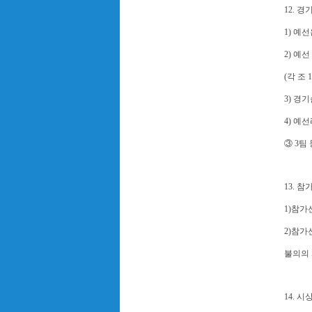
12. 
1) 예
2) 예
(각 조
3) 경기순
4) 예
③ 3팀
13. 
1)참가
2)참
불의의 
14. 