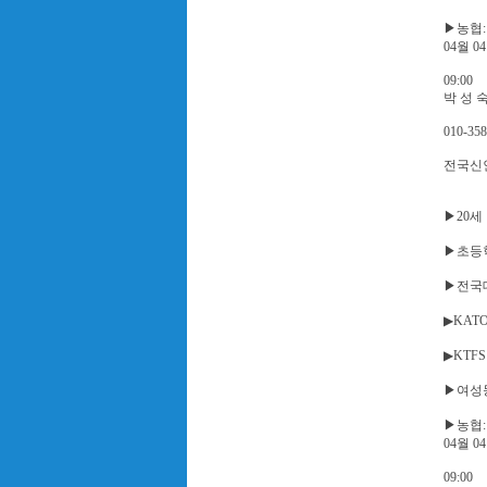
▶농협: 8
04월 0
09:00
박 성 
010-358
전국신
▶20세
▶초등
▶전국
▶KAT
▶KTF
▶여성
▶농협: 1
04월 0
09:00