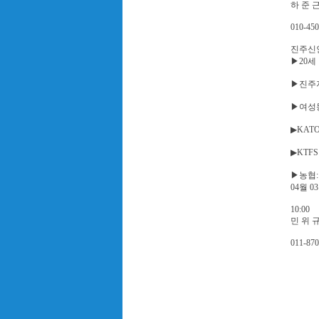
하 준 
010-450
진주신
▶20세
▶진주지
▶여성
▶KAT
▶KTF
▶농협: 
04월 0
10:00
민 위 
011-870