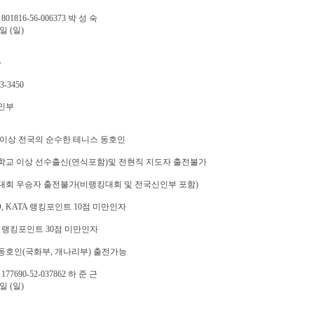
01816-56-006373 박 성 숙
4일 (일)
숙
3-3450
인부
 이상 전국의 순수한 테니스 동호인
학교 이상 선수출신(연식포함)및 전현직 지도자 출전불가
대회 우승자 출전불가(비랭킹대회 및 전국신인부 포함)
O, KATA 랭킹포인트 10점 미만인자
S 랭킹포인트 30점 미만인자
동호인(국화부, 개나리부) 출전가능
77690-52-037862 하 준 근
4일 (일)