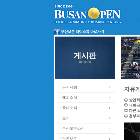
게시판
BOARD
ㆍ공지사항
자유
ㆍ해외소식
◎ 상업적
◎ 대회공
ㆍ국내소식
◎ 다른 
◎ 첨부파
ㆍ토픽
ㆍ부산오픈소식
ㆍ언론보도