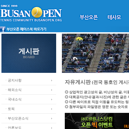
게시판
BOARD
ㆍ공지사항
자유게시판
(전국 동호인 게시
ㆍ해외소식
◎ 상업적인 광고성의 글, 비난성의 글, 
◎ 대회공지(안내/결과/사진)에 관한 글은
ㆍ국내소식
◎ 다른 싸이트로 직접 이동을 유도하는 
◎ 첨부파일의 파일명은 영문 또는 숫자로
ㆍ토픽
ㆍ부산오픈소식
ㆍ언론보도