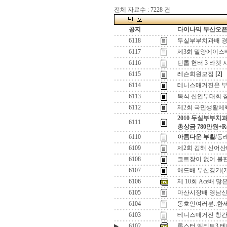
전체 자료수 : 7228 건
공지
다이나믹 부산오픈[
6118
두실부부치과배 경
6117
제3회 밀양에이스
6116
던롭 헌터 3 라켓
6115
레슨회원모집
[2]
6114
테니스매거진은 
6113
복식 신인부대회 
6112
제2회 국민생활체
2010 두실부부치
6111
총상금 780만원+
6110
아름다운 부활
/동
6109
제2회 김해 신어산
6108
코트장이 없어 불편하신
6107
해드배 부산경기(
6106
제 10회 Ace배 
6105
마산시장배 영남신
6104
동호인여러분..한
6103
테니스매거진 창간
▶
6102
롭스터 엘리트3 