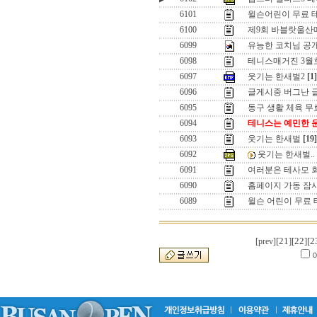
6101
윌슨어린이 무료 
6100
제9회 바블랏울산
6099
유능한 코치님 공
6098
테니스매거진 3월
6097
웃기는 한새벌2
[1]
6096
글게시중 버그난 
6095
동구 생활 체육 무
6094
테니스는 예민한 
6093
웃기는 한새벌
[19]
6092
웃기는 한새벌..
6091
여러분은 테사모 
6090
홈페이지 가동 잠
6089
윌슨 어린이 무료 
[21]
[22]
[2
[prev]