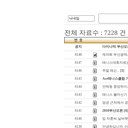
전체 자료수 : 7228 건
공지
다이나믹 부산오픈
6148
제16회 부산광
6147
테니스대회자료는어
6146
주말 레슨...
[1]
6145
Ace테니스클럽
6144
안락동 중앙하이츠 
6143
테니스 볼머신기
6142
엄궁 근처에서 공 
6141
2010부산오픈
[4]
6140
임 차훈씨 실버뱃
6139
안녕하십니까..