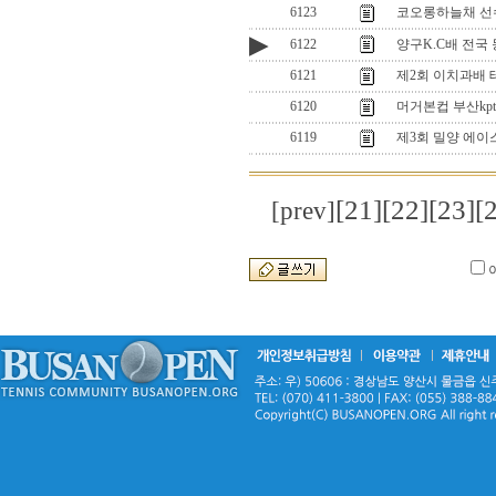
6123
코오롱하늘채 선
▶
6122
양구K.C배 전국
6121
제2회 이치과배
6120
머거본컵 부산kp
6119
제3회 밀양 에
[21]
[22]
[23]
[
[prev]