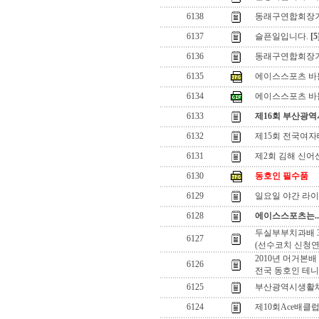
6138
동래구연합회장기
6137
슬픈일입니다.
[5
6136
동래구연합회장
6135
에이스스포츠 바볼
6134
에이스스포츠 바볼
6133
제16회 부산광
6132
제15회 전국여
6131
제2회 김해 신어
6130
동호인 필수품
6129
일요일 야간 라이
6128
에이스스포츠
는..
두실부부치과배 
6127
(선수코치 신청연
2010년 머거본배
6126
전국 동호인 테니
6125
부산광역시생활
6124
제10회Ace배