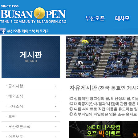
게시판
BOARD
ㆍ공지사항
자유게시판
(전국 동호인 게시
ㆍ해외소식
◎ 상업적인 광고성의 글, 비난성의 글, 
◎ 대회공지(안내/결과/사진)에 관한 글은
ㆍ국내소식
◎ 다른 싸이트로 직접 이동을 유도하는 
◎ 첨부파일의 파일명은 영문 또는 숫자로
ㆍ토픽
ㆍ부산오픈소식
ㆍ언론보도