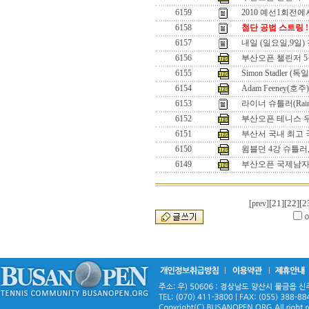
6159
2010 예선1회전에
6158
첨단 공법 스트링 !
6157
내일 (일요일,9일)
6156
부산오픈 챌린저 5
6155
Simon Stadler (독일
6154
Adam Feeney(호주)
6153
라이너 슈틀러(Rainer 
6152
부산오픈 테니스 
6151
부산서 국내 최고
6150
윔블던 4강 슈틀러
6149
부산오픈 국제남자
[21]
[22]
[2
[prev]