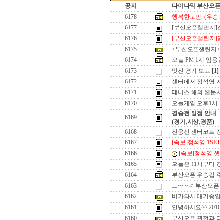
공지
다이나믹 부산오픈[
6178
행복한고민. (우승기
6177
[부산오픈챌린저]
6176
[부산오픈챌린저]
6175
<부산오픈챌린저>우
6174
오늘 PM 1시 임용
6173
멋진 경기 보고
[1]
6172
센터에서 정석영 
6171
테니스 해외 웹문서
6170
오늘게임 오후1시부
결승전 일정 안내
6169
(경기,시상,경품)
6168
전웅선 센터코트 진
6167
[속보]정석영 1SET
6166
[속보]정석영 셋
6165
오늘은 11시부터 
6164
부산오픈 우승컵 
6163
드~~~뎌 부산오픈이
6162
비가와서 대기중입
6161
안녕하세요^^ 201
6160
부산오픈 관전과 