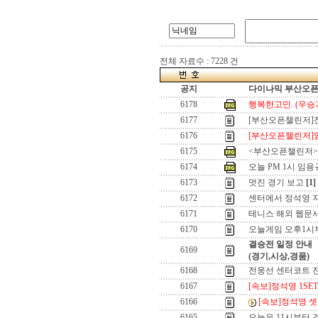
전체 자료수 : 7228 건
공지
다이나믹 부산오픈[
6178
행복한고민. (우승기
6177
[부산오픈챌린저]
6176
[부산오픈챌린저]
6175
<부산오픈챌린저>우
6174
오늘 PM 1시 임용
6173
멋진 경기 보고
[1]
6172
센터에서 정석영 
6171
테니스 해외 웹문서
6170
오늘게임 오후1시부
결승전 일정 안내
6169
(경기,시상,경품)
6168
전웅선 센터코트 진
6167
[속보]정석영 1SET
6166
[속보]정석영 셋
6165
오늘은 11시부터 