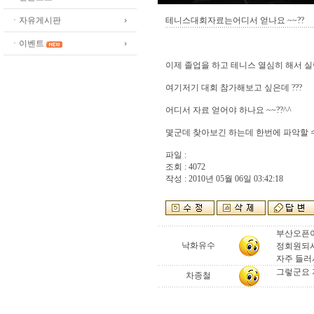
ㆍ자유게시판
테니스대회자료는어디서 얻나요 ~~??
ㆍ이벤트
이제 졸업을 하고 테니스 열심히 해서 
여기저기 대회 참가해보고 싶은데 ???
어디서 자료 얻어야 하나요 ~~??^^
몇군데 찾아보긴 하는데 한번에 파악할 수 
파일 :
조회 : 4072
작성 : 2010년 05월 06일 03:42:18
부산오픈이
낙화유수
정회원되시
자주 들러
그렇군요 
차종철