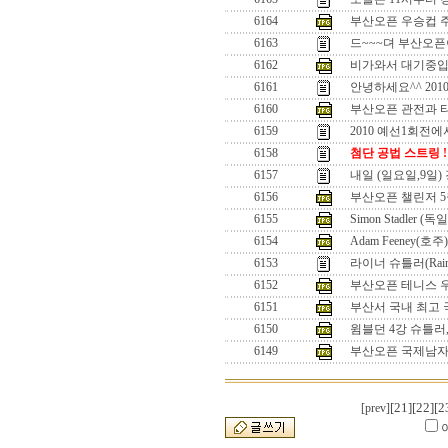
6164
부산오픈 우승컵 
6163
드~~~뎌 부산오픈이
6162
비가와서 대기중입
6161
안녕하세요^^ 201
6160
부산오픈 관전과 
6159
2010 예선1회전에
6158
첨단 공법 스트링 !
6157
내일 (일요일,9일)
6156
부산오픈 챌린저 5
6155
Simon Stadler (독일
6154
Adam Feeney(호주)
6153
라이너 슈틀러(Rainer 
6152
부산오픈 테니스 
6151
부산서 국내 최고
6150
윔블던 4강 슈틀러
6149
부산오픈 국제남자
[21]
[22]
[2
[prev]