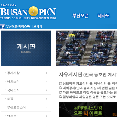
게시판
BOARD
ㆍ공지사항
자유게시판
(전국 동호인 게시
ㆍ해외소식
◎ 상업적인 광고성의 글, 비난성의 글, 
◎ 대회공지(안내/결과/사진)에 관한 글은
ㆍ국내소식
◎ 다른 싸이트로 직접 이동을 유도하는 
◎ 첨부파일의 파일명은 영문 또는 숫자로
ㆍ토픽
ㆍ부산오픈소식
ㆍ언론보도