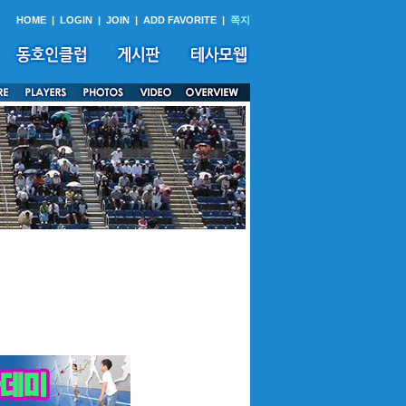
HOME
|
LOGIN
|
JOIN
|
ADD FAVORITE
|
쪽지