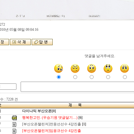
272
010년 05월 08일 09:04:16
댓글을 남겨주세요.
 : 7228 건
지
다이나믹 부산오픈[0]
8
행복한고민. (우승기원 댓글달기....)
[6]
7
[부산오픈챌린저]전웅선선수 4강진출
[1]
6
[부산오픈챌린저]임용규선수 4강진출