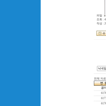
파일 :
조회 : 4
작성 : 2
전체 자료수
공
617
617
617