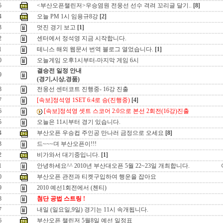
5
<부산오픈챌린저>우승염원 전웅선 선수 격려 꼬리글 달기..
[8]
4
오늘 PM 1시 임용규8강
[2]
3
멋진 경기 보고
[1]
2
센터에서 정석영 지금 시작합니다.
1
테니스 해외 웹문서 번역 블로그 열었습니다.
[1]
0
오늘게임 오후1시부터-마지막 게임 6시
결승전 일정 안내
9
(경기,시상,경품)
8
전웅선 센터코트 진행중- 16강 진출
7
[속보]정석영 1SET 6:4로 승(진행중)
[4]
6
[속보]정석영 셋트 스코어 2:0으로 본선 2회전(16강)진출
5
오늘은 11시부터 경기 있습니다.
4
부산오픈 우승컵 주인공 만나러 금정으로 오세요
[8]
3
드~~~뎌 부산오픈이!!!
2
비가와서 대기중입니다.
[1]
1
안녕하세요^^ 2010년 부산대오픈 5월 22~23일 개최합니다.
0
부산오픈 관전과 티켓구입하여 행운을 잡아요
9
2010 예선1회전에서 (첸티)
8
첨단 공법 스트링 !
7
내일 (일요일,9일) 경기는 11시 속개됩니다.
6
부산오픈 챌린저 5월8일 예선 일정표