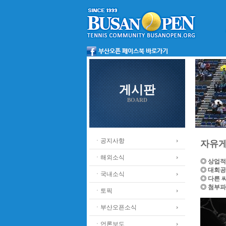
게시판
BOARD
ㆍ공지사항
자유
ㆍ해외소식
◎ 상업적
◎ 대회공
ㆍ국내소식
◎ 다른 
◎ 첨부파
ㆍ토픽
ㆍ부산오픈소식
ㆍ언론보도