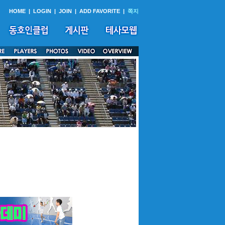
HOME
|
LOGIN
|
JOIN
|
ADD FAVORITE
|
쪽지