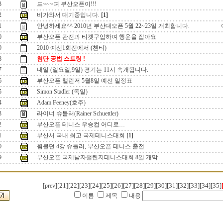
3
드~~~뎌 부산오픈이!!!
2
비가와서 대기중입니다.
[1]
1
안녕하세요^^ 2010년 부산대오픈 5월 22~23일 개최합니다.
0
부산오픈 관전과 티켓구입하여 행운을 잡아요
9
2010 예선1회전에서 (첸티)
8
첨단 공법 스트링 !
7
내일 (일요일,9일) 경기는 11시 속개됩니다.
6
부산오픈 챌린저 5월8일 예선 일정표
5
Simon Stadler (독일)
4
Adam Feeney(호주)
3
라이너 슈틀러(Rainer Schuettler)
2
부산오픈 테니스 우승컵 어디로…
1
부산서 국내 최고 국제테니스대회
[1]
0
윔블던 4강 슈틀러, 부산오픈 테니스 출전
9
부산오픈 국제남자챌린저테니스대회 8일 개막
[21]
[22]
[23]
[24]
[25]
[26]
[27]
[28]
[29]
[30]
[31]
[32]
[33]
[34]
[35]
[prev]
이름
제목
내용