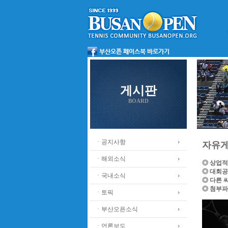
게시판
BOARD
ㆍ공지사항
자유
ㆍ해외소식
◎ 상업적
◎ 대회공
ㆍ국내소식
◎ 다른 
◎ 첨부파
ㆍ토픽
ㆍ부산오픈소식
ㆍ언론보도