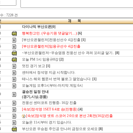
 : 7228 건
지
다이나믹 부산오픈[0]
8
행복한고민. (우승기원 댓글달기....)
[6]
7
[부산오픈챌린저]전웅선선수 4강진출
[1]
6
[부산오픈챌린저]임용규선수 4강진출
5
<부산오픈챌린저>우승염원 전웅선 선수 격려 꼬리글 달기..
[8]
4
오늘 PM 1시 임용규8강
[2]
3
멋진 경기 보고
[1]
2
센터에서 정석영 지금 시작합니다.
1
테니스 해외 웹문서 번역 블로그 열었습니다.
[1]
0
오늘게임 오후1시부터-마지막 게임 6시
결승전 일정 안내
9
(경기,시상,경품)
8
전웅선 센터코트 진행중- 16강 진출
7
[속보]정석영 1SET 6:4로 승(진행중)
[4]
6
[속보]정석영 셋트 스코어 2:0으로 본선 2회전(16강)진출
5
오늘은 11시부터 경기 있습니다.
4
부산오픈 우승컵 주인공 만나러 금정으로 오세요
[8]