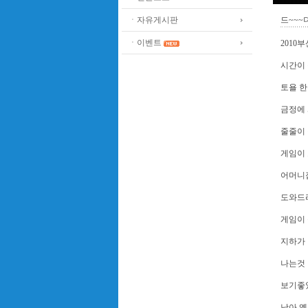
ㆍ자유게시판
드~~~
ㆍ이벤트
2010
시간이
토욜 
금정에 
줄줄이
게임이
어머니집
도와드
게임이 
지하가
나는것
보기좋
남아 옛