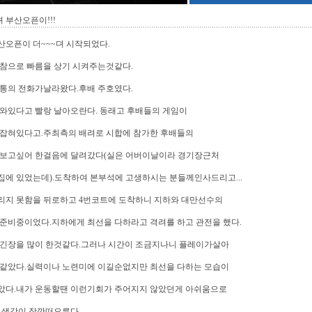
뎌 부산오픈이!!!
부산오픈이 더~~~뎌 시작되었다.
 참으로 빠름을 상기 시켜주는것같다.
한통의 전화가날라왔다.후배 주호였다.
와있다고 빨랑 날아오란다. 동래고 후배들의 게임이
 잡혀있다고.주최측의 배려로 시합에 참가한 후배들의
 보고싶어 한걸음에 달려갔다(실은 어버이날이라 경기장근처
에 있었는데).도착하여 본부석에 고생하시는 분들께인사드리고...
리지 못함을 뒤로하고 4번코트에 도착하니 지하와 대만선수의
준비중이었다.지하에게 최선을 다하라고 격려를 하고 관전을 했다.
 긴장을 많이 한것같다.그러나 시간이 조금지나니 플레이가살아
 같았다.실력이나 노련미에 이길순없지만 최선을 다하는 모습이
았다.내가 운동할땐 이런기회가 주어지지 않았던게 아쉬움으로
 생각이 잠깐떠오른다.