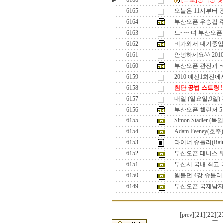
▶
6166
[속보]정석영 셋
6165
오늘은 11시부터 
6164
부산오픈 우승컵 
6163
드~~~뎌 부산오픈이
6162
비가와서 대기중입
6161
안녕하세요^^ 201
6160
부산오픈 관전과 
6159
2010 예선1회전에
6158
첨단 공법 스트링 !
6157
내일 (일요일,9일)
6156
부산오픈 챌린저 5
6155
Simon Stadler (독일
6154
Adam Feeney(호주)
6153
라이너 슈틀러(Rainer 
6152
부산오픈 테니스 
6151
부산서 국내 최고
6150
윔블던 4강 슈틀러
6149
부산오픈 국제남자
[21]
[22]
[2
[prev]