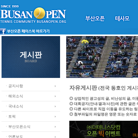
게시판
BOARD
ㆍ공지사항
자유게시판
(전국 동호인 게시
ㆍ해외소식
◎ 상업적인 광고성의 글, 비난성의 글, 
◎ 대회공지(안내/결과/사진)에 관한 글은
ㆍ국내소식
◎ 다른 싸이트로 직접 이동을 유도하는 
◎ 첨부파일의 파일명은 영문 또는 숫자로
ㆍ토픽
ㆍ부산오픈소식
ㆍ언론보도