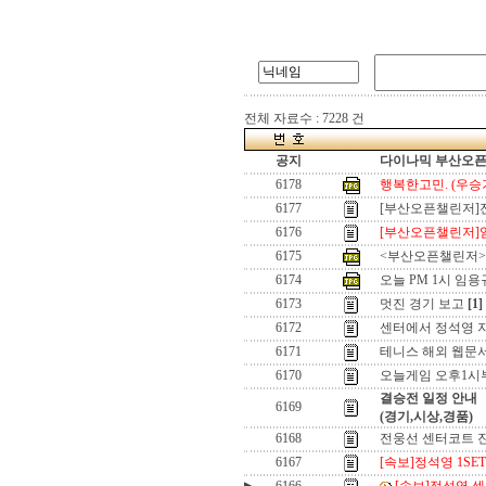
전체 자료수 : 7228 건
공지
다이나믹 부산오픈[
6178
행복한고민. (우승기
6177
[부산오픈챌린저]
6176
[부산오픈챌린저]
6175
<부산오픈챌린저>우
6174
오늘 PM 1시 임용
6173
멋진 경기 보고
[1]
6172
센터에서 정석영 
6171
테니스 해외 웹문서
6170
오늘게임 오후1시부
결승전 일정 안내
6169
(경기,시상,경품)
6168
전웅선 센터코트 진
6167
[속보]정석영 1SET