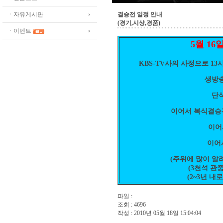
ㆍ자유게시판
결승전 일정 안내
(경기,시상,경품)
ㆍ이벤트
5월 1
KBS-TV사의 사정으로 1
생방
단식
이어서 복식결승전 
이어
이어
(주위에 많이 알
(3천석 관
(2~3년 내
파일 :
조회 : 4696
작성 : 2010년 05월 18일 15:04:04