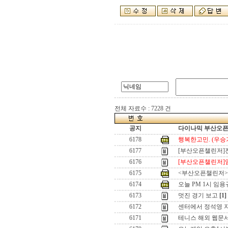
전체 자료수 : 7228 건
공지
다이나믹 부산오픈[
6178
행복한고민. (우승기
6177
[부산오픈챌린저]
6176
[부산오픈챌린저]
6175
<부산오픈챌린저>우
6174
오늘 PM 1시 임용
6173
멋진 경기 보고
[1]
6172
센터에서 정석영 
6171
테니스 해외 웹문서