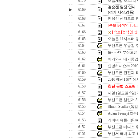
6170
오늘게임 오후1시부
결승전 일정 안내
▶
6169
(경기,시상,경품)
6168
전웅선 센터코트 진
6167
[속보]정석영 1SET
6166
[속보]정석영 셋
6165
오늘은 11시부터 
6164
부산오픈 우승컵 
6163
드~~~뎌 부산오픈이
6162
비가와서 대기중입
6161
안녕하세요^^ 201
6160
부산오픈 관전과 
6159
2010 예선1회전에
6158
첨단 공법 스트링 !
6157
내일 (일요일,9일)
6156
부산오픈 챌린저 5
6155
Simon Stadler (독일
6154
Adam Feeney(호주)
6153
라이너 슈틀러(Rainer 
6152
부산오픈 테니스 
6151
부산서 국내 최고