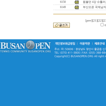
6150
윔블던 4강 슈틀러
6149
부산오픈 국제남자
[21]
[22]
[2
[prev]