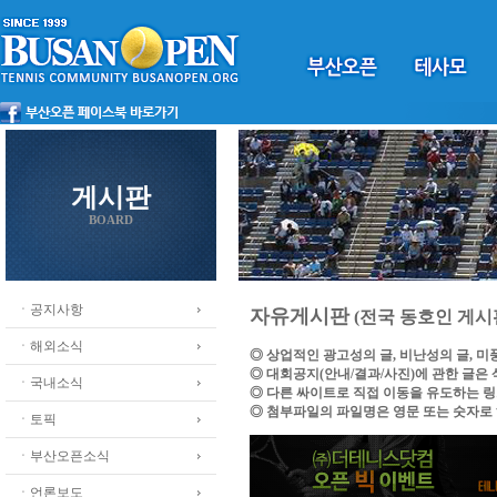
게시판
BOARD
ㆍ공지사항
자유게시판
(전국 동호인 게시
ㆍ해외소식
◎ 상업적인 광고성의 글, 비난성의 글, 
◎ 대회공지(안내/결과/사진)에 관한 글은
ㆍ국내소식
◎ 다른 싸이트로 직접 이동을 유도하는 
◎ 첨부파일의 파일명은 영문 또는 숫자로
ㆍ토픽
ㆍ부산오픈소식
ㆍ언론보도