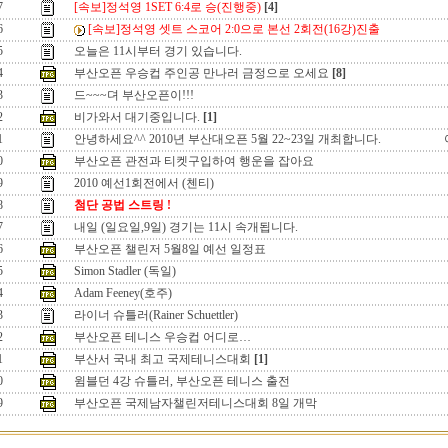
7
[속보]정석영 1SET 6:4로 승(진행중)
[4]
6
[속보]정석영 셋트 스코어 2:0으로 본선 2회전(16강)진출
5
오늘은 11시부터 경기 있습니다.
4
부산오픈 우승컵 주인공 만나러 금정으로 오세요
[8]
3
드~~~뎌 부산오픈이!!!
2
비가와서 대기중입니다.
[1]
1
안녕하세요^^ 2010년 부산대오픈 5월 22~23일 개최합니다.
0
부산오픈 관전과 티켓구입하여 행운을 잡아요
9
2010 예선1회전에서 (첸티)
8
첨단 공법 스트링 !
7
내일 (일요일,9일) 경기는 11시 속개됩니다.
6
부산오픈 챌린저 5월8일 예선 일정표
5
Simon Stadler (독일)
4
Adam Feeney(호주)
3
라이너 슈틀러(Rainer Schuettler)
2
부산오픈 테니스 우승컵 어디로…
1
부산서 국내 최고 국제테니스대회
[1]
0
윔블던 4강 슈틀러, 부산오픈 테니스 출전
9
부산오픈 국제남자챌린저테니스대회 8일 개막