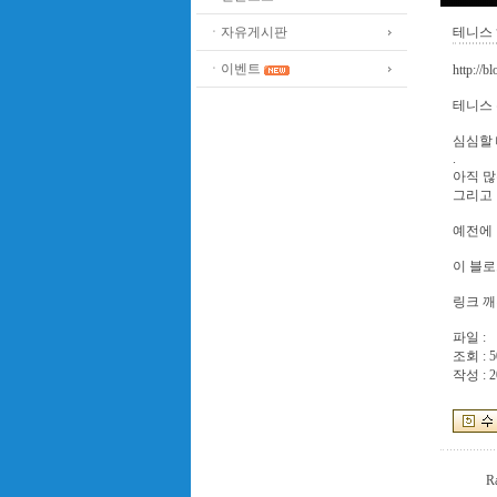
ㆍ자유게시판
테니스 
ㆍ이벤트
http://
테니스 
심심할 
.
아직 많
그리고
예전에
이 블
링크 깨
파일 :
조회 : 5
작성 : 2
Ra