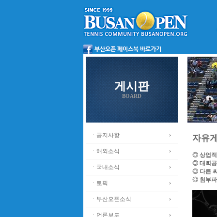
게시판
BOARD
ㆍ공지사항
자유
ㆍ해외소식
◎ 상업적
◎ 대회공
ㆍ국내소식
◎ 다른 
◎ 첨부파
ㆍ토픽
ㆍ부산오픈소식
ㆍ언론보도