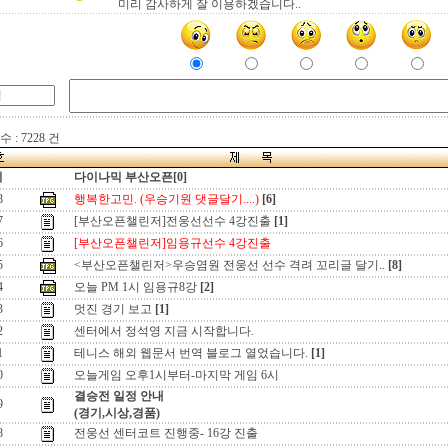
미리 감사하게 잘 이용하겠습니다..
 : 7228 건
지
다이나믹 부산오픈[0]
8
행복한고민. (우승기원 댓글달기....)
[6]
7
[부산오픈챌린저]전웅선선수 4강진출
[1]
6
[부산오픈챌린저]임용규선수 4강진출
5
<부산오픈챌린저>우승염원 전웅선 선수 격려 꼬리글 달기..
[8]
4
오늘 PM 1시 임용규8강
[2]
3
멋진 경기 보고
[1]
2
센터에서 정석영 지금 시작합니다.
1
테니스 해외 웹문서 번역 블로그 열었습니다.
[1]
0
오늘게임 오후1시부터-마지막 게임 6시
결승전 일정 안내
9
(경기,시상,경품)
8
전웅선 센터코트 진행중- 16강 진출