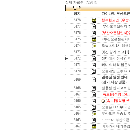
전체 자료수 : 7228 건
공지
다이나믹 부산오픈[
6178
행복한고민. (우승기
6177
[부산오픈챌린저]
6176
[부산오픈챌린저]
6175
<부산오픈챌린저>우
6174
오늘 PM 1시 임용
6173
멋진 경기 보고
[1]
▶
6172
센터에서 정석영 
6171
테니스 해외 웹문서
6170
오늘게임 오후1시부
결승전 일정 안내
6169
(경기,시상,경품)
6168
전웅선 센터코트 진
6167
[속보]정석영 1SET
6166
[속보]정석영 셋
6165
오늘은 11시부터 
6164
부산오픈 우승컵 
6163
드~~~뎌 부산오픈이
6162
비가와서 대기중입