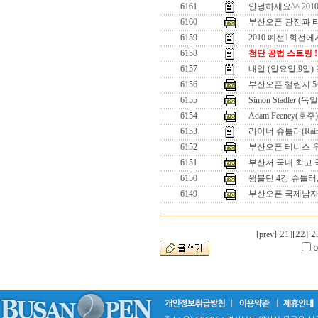
6161
안녕하세요^^ 201
6160
부산오픈 관전과 
6159
2010 예선1회전에
6158
첨단 공법 스트링 !
6157
내일 (일요일,9일)
6156
부산오픈 챌린저 5
6155
Simon Stadler (독일
6154
Adam Feeney(호주)
6153
라이너 슈틀러(Rainer 
6152
부산오픈 테니스 
6151
부산서 국내 최고
6150
윔블던 4강 슈틀러
6149
부산오픈 국제남자
[21]
[22]
[2
[prev]