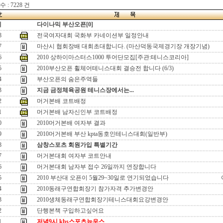
 : 7228 건
지
다이나믹 부산오픈[0]
8
전국여자대회 국화부 카네이션부 일정안내
7
마산시 협회장배 대회초대합니다. (마산덕동국제경기장 개장기념)
6
2010 상하이마스터스1000 투어단모집[주관:테니스코리아]
5
2010부산오픈 휠체어테니스대회 결승전 합니다 (6/3)
4
부산오픈의 숨은주역들
3
지금 금정체육공원 테니스장에서는...
2
머거본배 코트배정
1
머거본배 남자신인부 코트배정
0
2010머거본배 여자부 결과
9
2010머거본배 부산 kpta동호인테니스대회(일반부)
8
삼창스포츠 회원가입 특별기간
7
머거본대회 여자부 코트안내
6
머거본대회 남자부 접수 26일까지 연장합니다
5
2010 부산대 오픈이 5월29~30일로 연기되었습니다
4
2010동래구연합회장기 참가자격 추가변경안
3
2010생체동래구연합회장기테니스대회요강변경안
2
단행본책 구입하고싶어요
1
저녁9시 kbs스포츠뉴우스