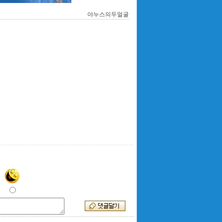
야누스의두얼굴