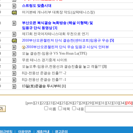
0
스트링도 맞춤시대
9
머거본배 개나리부 대회장 약도(삼락테니스장)
부산오픈 복식결승 녹화방송 (해설 이형택) 및
8
임용규 단식 동영상
[3]
7
제15회 전국여자테니스대회 우천으로 연기
6
2010부산오픈챌린저 단식 결승전(센터코트)임용규 우승
[5]
5
2010부산오픈챌린저 단식 우승 임용규 시상식 인터뷰
4
오늘 결승전-임용규 VS Yen-Hsun Lu(TPE)
3
무료 테니스 경기중계 사이트
2
오늘오후-임용규,전웅선과 결승진출을 놓고 격돌!!!
[3]
1
8강-전웅선 준결승 진출!!! -2
0
8강-전웅선 준결승 진출!!! -1
9
15일(토)준결승 두시부터
[1]
[21]
[22]
[23]
[24]
[25]
[26]
[27]
[28]
[29]
[30]
[31]
[32]
[33]
[34]
[35]
[prev]
이름
제목
내용