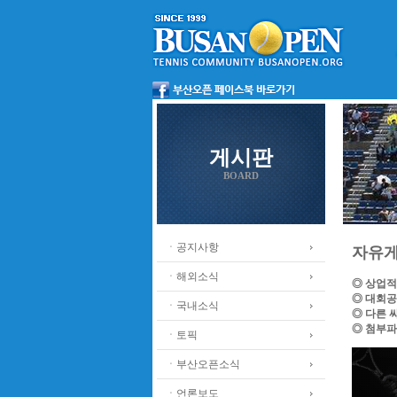
게시판
BOARD
ㆍ공지사항
자유
ㆍ해외소식
◎ 상업적
◎ 대회공
ㆍ국내소식
◎ 다른 
◎ 첨부파
ㆍ토픽
ㆍ부산오픈소식
ㆍ언론보도