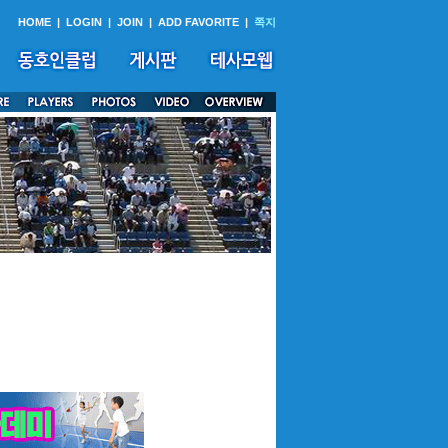
HOME
|
LOGIN
|
JOIN
|
ADD FAVORITE
|
쪽지