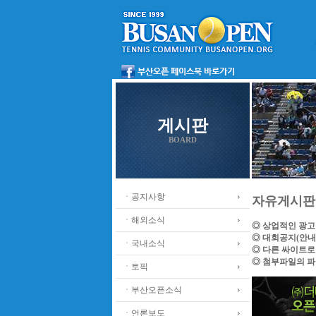
게시판
BOARD
ㆍ공지사항
자유게시판
ㆍ해외소식
◎ 상업적인 광고
◎ 대회공지(안내
ㆍ국내소식
◎ 다른 싸이트로
◎ 첨부파일의 파
ㆍ토픽
ㆍ부산오픈소식
ㆍ언론보도