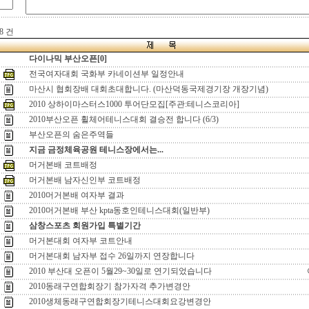
8 건
다이나믹 부산오픈[0]
전국여자대회 국화부 카네이션부 일정안내
마산시 협회장배 대회초대합니다. (마산덕동국제경기장 개장기념)
2010 상하이마스터스1000 투어단모집[주관:테니스코리아]
2010부산오픈 휠체어테니스대회 결승전 합니다 (6/3)
부산오픈의 숨은주역들
지금 금정체육공원 테니스장에서는...
머거본배 코트배정
머거본배 남자신인부 코트배정
2010머거본배 여자부 결과
2010머거본배 부산 kpta동호인테니스대회(일반부)
삼창스포츠 회원가입 특별기간
머거본대회 여자부 코트안내
머거본대회 남자부 접수 26일까지 연장합니다
2010 부산대 오픈이 5월29~30일로 연기되었습니다
2010동래구연합회장기 참가자격 추가변경안
2010생체동래구연합회장기테니스대회요강변경안