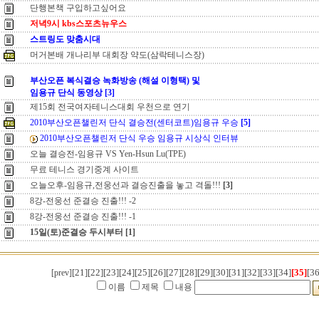
단행본책 구입하고싶어요
저녁9시 kbs스포츠뉴우스
스트링도 맞춤시대
머거본배 개나리부 대회장 약도(삼락테니스장)
부산오픈 복식결승 녹화방송 (해설 이형택) 및
임용규 단식 동영상
[3]
제15회 전국여자테니스대회 우천으로 연기
2010부산오픈챌린저 단식 결승전(센터코트)임용규 우승
[5]
2010부산오픈챌린저 단식 우승 임용규 시상식 인터뷰
오늘 결승전-임용규 VS Yen-Hsun Lu(TPE)
무료 테니스 경기중계 사이트
오늘오후-임용규,전웅선과 결승진출을 놓고 격돌!!!
[3]
8강-전웅선 준결승 진출!!! -2
8강-전웅선 준결승 진출!!! -1
15일(토)준결승 두시부터
[1]
[21]
[22]
[23]
[24]
[25]
[26]
[27]
[28]
[29]
[30]
[31]
[32]
[33]
[34]
[35]
[36
[prev]
이름
제목
내용