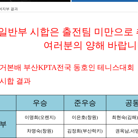
 여자부 결과
일반부 시합은 출전팀 미만으로 
여러분의 양해 바랍니다
 머거본배 부산KPTA전국 동호인 테니스대회
시합 결과
우승
준우승
공동
이명희(오렌지)
이은호(창원)
최현숙(김해)
부
차명숙(창원)
김정희(부산럭키)
권옥남,서명