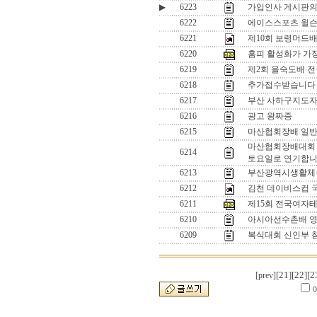
▶
6223
가입인사 게시판의 
6222
에이스스포츠 윌슨 k 
6221
제10회 보령머드
6220
홈피 활성화가 가
6219
제2회 을숙도배 
6218
추가접수받습니다 
6217
부산 사하구지도자
6216
광고 왕짜증
6215
마산협회장배 일반
마산협회장배대회 개
6214
토요일로 연기합
6213
부산광역시생활체
6212
김천 데이비스컵 
6211
제15회 전국여자
6210
아시아선수촌배 영
6209
복식대회 신인부 
[21]
[22]
[2
[prev]