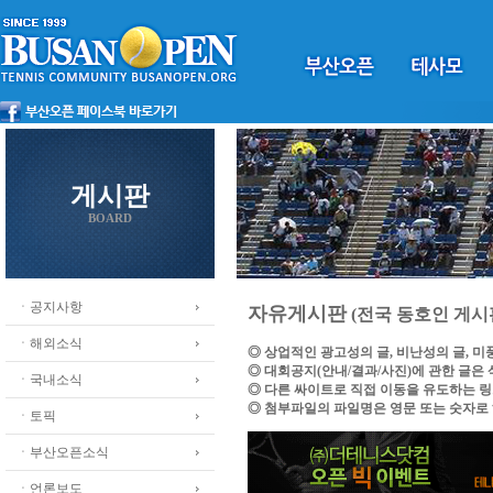
게시판
BOARD
ㆍ공지사항
자유게시판
(전국 동호인 게시
ㆍ해외소식
◎ 상업적인 광고성의 글, 비난성의 글, 
◎ 대회공지(안내/결과/사진)에 관한 글은
ㆍ국내소식
◎ 다른 싸이트로 직접 이동을 유도하는 
◎ 첨부파일의 파일명은 영문 또는 숫자로
ㆍ토픽
ㆍ부산오픈소식
ㆍ언론보도