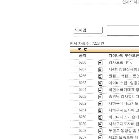
인사드리고 
전체 자료수 : 7228 건
공지
다이나믹 부산오픈[
6268
감사드립니다.
6267
제4회 창원산재병
6266
원핸드 백핸드 동영
6265
데이비스컵...임용규
6264
최연소국가대표 정
6263
중위님 감사합니다..
6262
사하구테니스지도
6261
사하구지도자배 
6260
바그다티스가 손에 
6259
사하구지도자배 접
6258
투핸드 동영상 좀 
6257
제2회 을숙도배 