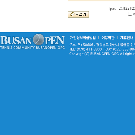
[21]
[22]
[2
[prev]