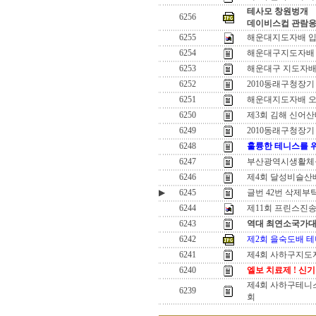
테사모 창원벙개
6256
데이비스컵 관람
6255
해운대지도자배 입
6254
해운대구지도자배
6253
해운대구 지도자배
6252
2010동래구청장
6251
해운대지도자배 오
6250
제3회 김해 신어산
6249
2010동래구청장
6248
훌륭한 테니스를 
6247
부산광역시생활체
6246
제4회 달성비슬산
▶
6245
글번 42번 삭제부
6244
제11회 프린스진
6243
역대 최연소국가대
6242
제2회 을숙도배 테
6241
제4회 사하구지도
6240
엘보 치료제 ! 신기
제4회 사하구테니
6239
회