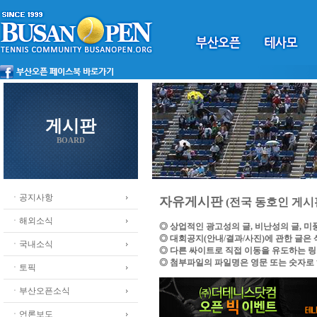
게시판
BOARD
ㆍ공지사항
자유게시판
(전국 동호인 게시
ㆍ해외소식
◎ 상업적인 광고성의 글, 비난성의 글, 
◎ 대회공지(안내/결과/사진)에 관한 글은
ㆍ국내소식
◎ 다른 싸이트로 직접 이동을 유도하는 
◎ 첨부파일의 파일명은 영문 또는 숫자로
ㆍ토픽
ㆍ부산오픈소식
ㆍ언론보도