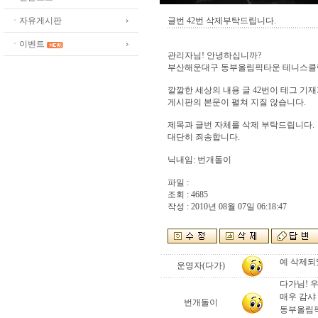
ㆍ자유게시판
글번 42번 삭제부탁드립니다.
ㆍ이벤트
관리자님! 안녕하십니까?
부산해운대구 동부올림픽타운 테니스클
깔깔한 세상의 내용 글 42번이 테그 기
게시판의 본문이 펼쳐 지질 않습니다.
제목과 글번 자체를 삭제 부탁드립니다.
대단히 죄송합니다.
닉내임: 번개돌이
파일 :
조회 : 4685
작성 : 2010년 08월 07일 06:18:47
예 삭제되
운영자(다가)
다가님! 
매우 감샤
번개돌이
동부올림픽