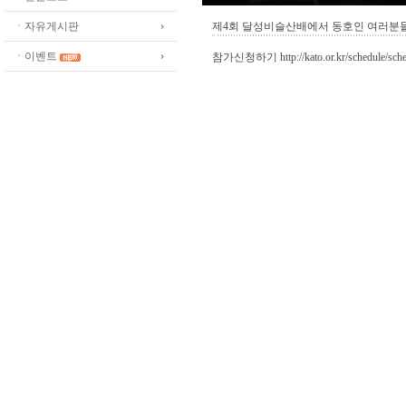
ㆍ자유게시판
제4회 달성비슬산배에서 동호인 여러분
ㆍ이벤트
참가신청하기 http://kato.or.kr/schedule/sche