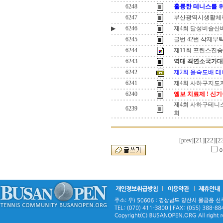
6248
훌륭한 테니스를 
6247
부산광역시생활체
▶
6246
제4회 달성비슬산
6245
글번 42번 삭제부
6244
제11회 프린스진
6243
역대 최연소국가대
6242
제2회 을숙도배 테
6241
제4회 사하구지도
6240
엘보 치료제 ! 신기
제4회 사하구테니
6239
회
[21]
[22]
[2
[prev]