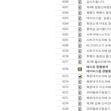
6268
감사드립니다.
6267
제4회 창원산재병원
6266
원핸드 백핸드 동영
6265
데이비스컵...임용규 
6264
최연소국가대표 정
6263
중위님 감사합니다..
6262
사하구테니스지도
6261
사하구지도자배 
6260
바그다티스가 손에 
6259
사하구지도자배 접
6258
투핸드 동영상 좀 
6257
제2회 을숙도배 
테사모 창원벙개
6256
데이비스컵 관람
6255
해운대지도자배 입
6254
해운대구지도자배
6253
해운대구 지도자배
6252
2010동래구청장
6251
해운대지도자배 오
6250
제3회 김해 신어산
6249
2010동래구청장