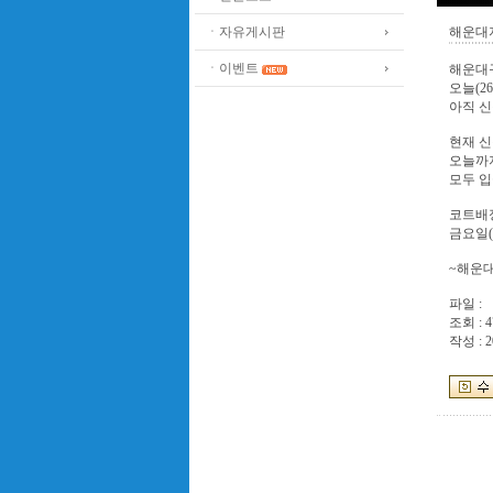
ㆍ자유게시판
해운대
ㆍ이벤트
해운대
오늘(2
아직 
현재 
오늘까
모두 
코트배
금요일(
~해운
파일 :
조회 : 4
작성 : 2