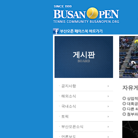
게시판
BOARD
ㆍ공지사항
자유
ㆍ해외소식
◎ 상업적
◎ 대회공
ㆍ국내소식
◎ 다른 
◎ 첨부파
ㆍ토픽
ㆍ부산오픈소식
ㆍ언론보도