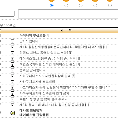
 : 7228 건
지
다이나믹 부산오픈[0]
8
감사드립니다.
7
제4회 창원산재병원장배전국단식대회--10월24일 테코2그룹
[1]
6
원핸드 백핸드 동영상 업로드 부탁!
[1]
5
데이비스컵...임용규 승 , 정석영 승...ㅎㅎ
[1]
4
최연소국가대표 정석영 데이비스컵 출전
[1]
3
중위님 감사합니다....
2
사하구테니스지도자연합회장배 결과
[3]
1
사하구지도자배 코트배정
0
바그다티스가 손에 발랐던게 뭐일까여? 어디가면 구할 수 있나여?
9
사하구지도자배 접수일자 연기 공지
8
투핸드 동영상 좀 많이 올려 주세요
7
제2회 을숙도배 테니스대회 참가신청,공지신청
[1]
테사모 창원벙개
6
데이비스컵 관람응원