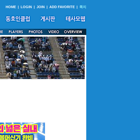
HOME
|
LOGIN
|
JOIN
|
ADD FAVORITE
|
쪽지