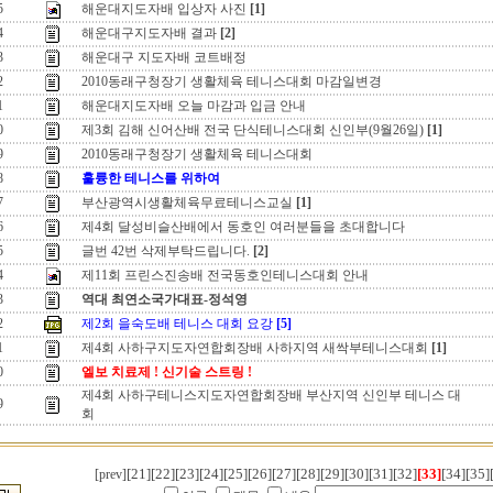
5
해운대지도자배 입상자 사진
[1]
4
해운대구지도자배 결과
[2]
3
해운대구 지도자배 코트배정
2
2010동래구청장기 생활체육 테니스대회 마감일변경
1
해운대지도자배 오늘 마감과 입금 안내
0
제3회 김해 신어산배 전국 단식테니스대회 신인부(9월26일)
[1]
9
2010동래구청장기 생활체육 테니스대회
8
훌륭한 테니스를 위하여
7
부산광역시생활체육무료테니스교실
[1]
6
제4회 달성비슬산배에서 동호인 여러분들을 초대합니다
5
글번 42번 삭제부탁드립니다.
[2]
4
제11회 프린스진송배 전국동호인테니스대회 안내
3
역대 최연소국가대표-정석영
2
제2회 을숙도배 테니스 대회 요강
[5]
1
제4회 사하구지도자연합회장배 사하지역 새싹부테니스대회
[1]
0
엘보 치료제 ! 신기술 스트링 !
제4회 사하구테니스지도자연합회장배 부산지역 신인부 테니스 대
9
회
[21]
[22]
[23]
[24]
[25]
[26]
[27]
[28]
[29]
[30]
[31]
[32]
[33]
[34]
[35]
[prev]