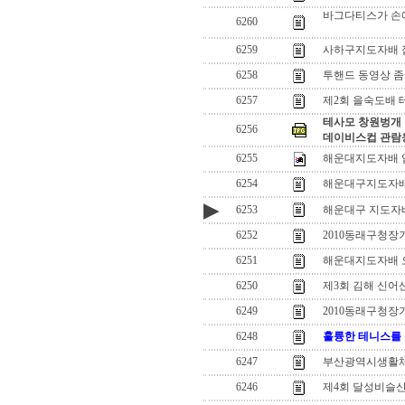
바그다티스가 손에
6260
6259
사하구지도자배 
6258
투핸드 동영상 좀
6257
제2회 을숙도배
테사모 창원벙개
6256
데이비스컵 관람
6255
해운대지도자배 
6254
해운대구지도자배
▶
6253
해운대구 지도자
6252
2010동래구청장
6251
해운대지도자배 
6250
제3회 김해 신어
6249
2010동래구청장
6248
훌륭한 테니스를
6247
부산광역시생활
6246
제4회 달성비슬