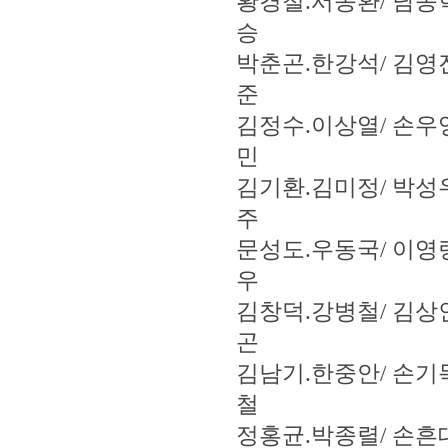
황경철.서종환/ 남종
승
박춘곤.한강석/ 김영
준
김정수.이상열/ 손우
민
김기환.김미정/ 박성
주
문성도.우동국/ 이영
우
김창덕.강병철/ 김상
곤
김남기.한중안/ 손기
철
정홍균.박종렬/ 손흔