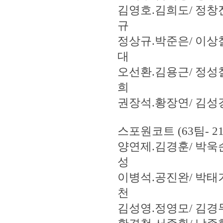
김영호.김희도/ 정창
규
정상규.박준은/ 이상
대
오선환.김용근/ 정성
희
권장석.황장연/ 김성
스포원코트 (63팀- 2
양연제.김경훈/ 박욱
성
이병석.공진완/ 박태
천
김성영.정영모/ 김경무