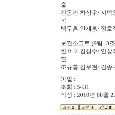
술
전동건.하상우/ 지덕
복
백두흠.안재홍/ 정호
보건소코트 (9팀- 3조
한ㅍㅇ.김성수/ 안상
환
조규홍.김우현/ 김종
파일 :
조회 : 5431
작성 : 2010년 08월 27