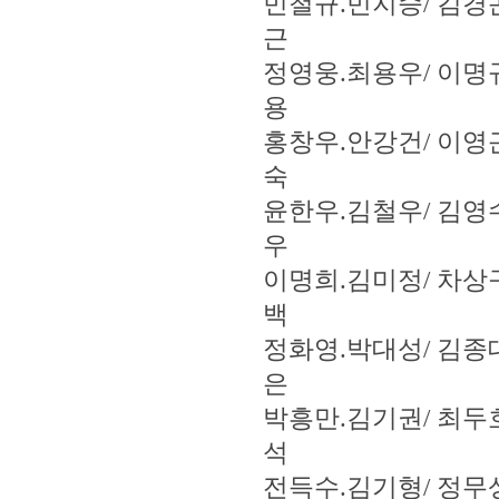
민철규.민지승/ 김경
근
정영웅.최용우/ 이명
용
홍창우.안강건/ 이영
숙
윤한우.김철우/ 김영
우
이명희.김미정/ 차상
백
정화영.박대성/ 김종
은
박흥만.김기권/ 최두
석
전득수.김기형/ 정무상