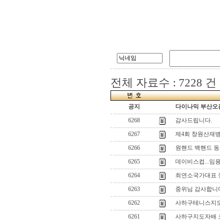
전체 자료수 : 7228 건
공지
다이나믹 부산오픈
6268
감사드립니다.
6267
제4회 창원산재병
6266
원핸드 백핸드 동
6265
데이비스컵...임용규
6264
최연소국가대표 
6263
중위님 감사합니다.
6262
사하구테니스지
6261
사하구지도자배 