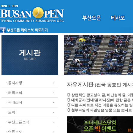
게시판
BOARD
ㆍ공지사항
자유게시판
(전국 동호인 게시
ㆍ해외소식
◎ 상업적인 광고성의 글, 비난성의 글, 
◎ 대회공지(안내/결과/사진)에 관한 글은
ㆍ국내소식
◎ 다른 싸이트로 직접 이동을 유도하는 
◎ 첨부파일의 파일명은 영문 또는 숫자로
ㆍ토픽
ㆍ부산오픈소식
ㆍ언론보도