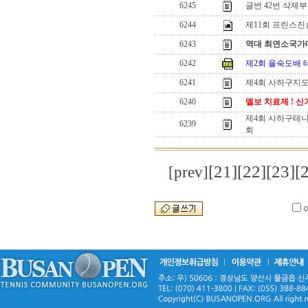
6245
글번 42번 삭제
6244
제11회 프린스
6243
역대 최연소국가
6242
제2회 을숙도배 
6241
제4회 사하구지
6240
엘보 치료제 ! 신
제4회 사하구테
6239
회
[21]
[22]
[23]
[
[prev]