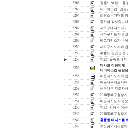
6266
원핸드 백핸드 동영
6265
데이비스컵...임용규
6264
최연소국가대표 정
6263
중위님 감사합니다..
6262
사하구테니스지도
6261
사하구지도자배 
6260
바그다티스가 손에 
6259
사하구지도자배 접
6258
투핸드 동영상 좀 
▶
6257
제2회 을숙도배 
테사모 창원벙개
6256
데이비스컵 관람
6255
해운대지도자배 입
6254
해운대구지도자배
6253
해운대구 지도자배
6252
2010동래구청장
6251
해운대지도자배 오
6250
제3회 김해 신어산
6249
2010동래구청장
6248
훌륭한 테니스를 
6247
부산광역시생활체