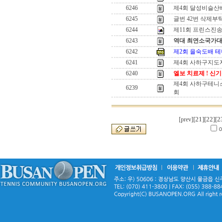
6246
제4회 달성비슬산
6245
글번 42번 삭제부
6244
제11회 프린스진
6243
역대 최연소국가대
6242
제2회 을숙도배 테
6241
제4회 사하구지도
6240
엘보 치료제 ! 신기
제4회 사하구테니
6239
회
[21]
[22]
[2
[prev]