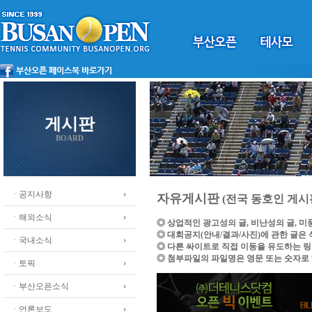
게시판
BOARD
ㆍ공지사항
자유게시판
(전국 동호인 게시
ㆍ해외소식
◎ 상업적인 광고성의 글, 비난성의 글, 
◎ 대회공지(안내/결과/사진)에 관한 글은
ㆍ국내소식
◎ 다른 싸이트로 직접 이동을 유도하는 
◎ 첨부파일의 파일명은 영문 또는 숫자로
ㆍ토픽
ㆍ부산오픈소식
ㆍ언론보도