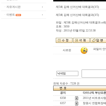
ㆍ자유게시판
제5회 김해 신어산배 대회결과(3/5)
ㆍ이벤트
제5회 김해 신어산배 대회결과(3/5)
파일 :
제5회 김해신어산배 대회결과.cell
조회 : 5050
작성 : 2011년 03월 05일 22:53:38
파일이 안
사르핀
전체 자료수 : 7228 건
공지
다이나믹 부산오픈[
6358
2011년 비트로사
6357
창원시 연합회장배