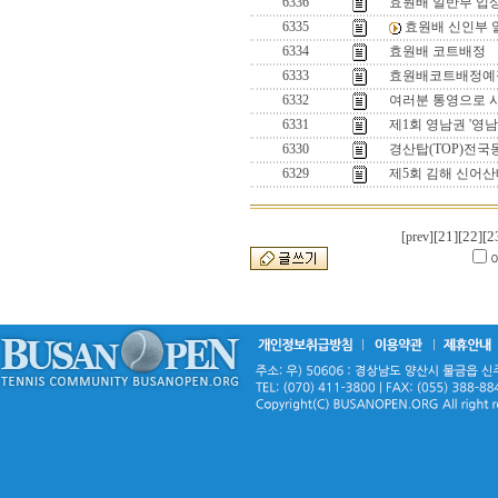
6336
효원배 일반부 입
6335
효원배 신인부 
6334
효원배 코트배정
6333
효원배코트배정예
6332
여러분 통영으로 시
6331
제1회 영남권 '영
6330
경산탑(TOP)전
6329
제5회 김해 신어산
[21]
[22]
[2
[prev]