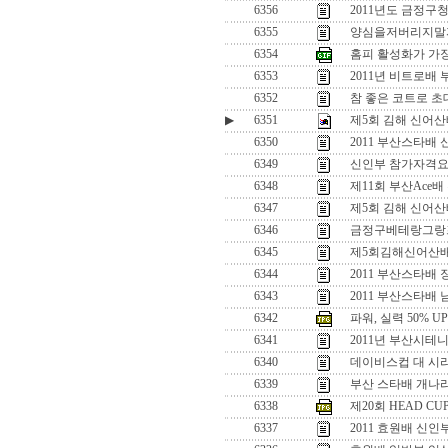
6356
2011년도 금정
6355
양심을저버리지말
6354
홈피 활성화가 가
6353
2011년 비트로배 
6352
참 좋은 코트로 초
▶
6351
제5회 김해 신어산배
6350
2011 부산스타배
6349
신인부 참가자격
6348
제11회 부산Ace
6347
제5회 김해 신어산
6346
금정구베테랑그랑
6345
제5회김해신어산배
6344
2011 부산스타배
6343
2011 부산스타배
6342
파워, 실력 50% UP 
6341
2011년 부산시테
6340
데이비스컵 대 시
6339
부산 스타배 개나리
6338
제20회 HEAD CU
6337
2011 효원배 신