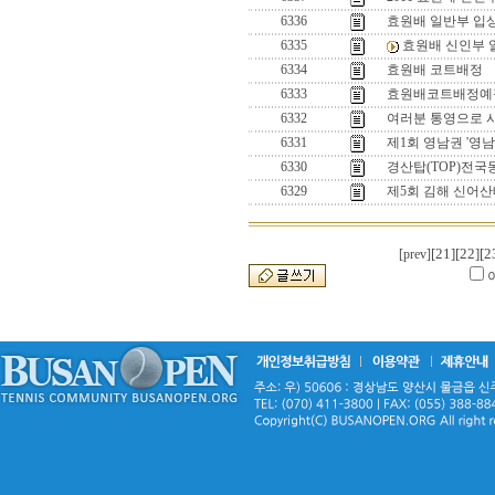
6336
효원배 일반부 입
6335
효원배 신인부 
6334
효원배 코트배정
6333
효원배코트배정예
6332
여러분 통영으로 시
6331
제1회 영남권 '영
6330
경산탑(TOP)전
6329
제5회 김해 신어산
[21]
[22]
[2
[prev]