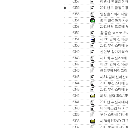
6357
창원시 연합회장배
▶
6356
2011년도 금정
6355
양심을저버리지말
6354
홈피 활성화가 가
6353
2011년 비트로배 
6352
참 좋은 코트로 초
6351
제5회 김해 신어산배
6350
2011 부산스타배
6349
신인부 참가자격
6348
제11회 부산Ace
6347
제5회 김해 신어산
6346
금정구베테랑그랑
6345
제5회김해신어산배
6344
2011 부산스타배
6343
2011 부산스타배
6342
파워, 실력 50% UP 
6341
2011년 부산시테
6340
데이비스컵 대 시
6339
부산 스타배 개나리
6338
제20회 HEAD CU
6337
2011 효원배 신