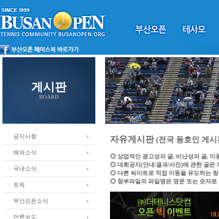
게시판
BOARD
ㆍ공지사항
자유게시판
(전국 동호인 게시
ㆍ해외소식
◎ 상업적인 광고성의 글, 비난성의 글, 
◎ 대회공지(안내/결과/사진)에 관한 글은
ㆍ국내소식
◎ 다른 싸이트로 직접 이동을 유도하는 
◎ 첨부파일의 파일명은 영문 또는 숫자로
ㆍ토픽
ㆍ부산오픈소식
ㆍ언론보도