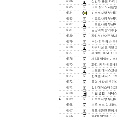
6386
신인부 출전 자격
[
6385
코트 찾아오시는
6384
비트로사랑 부산K
6383
비트로사랑 부산K
6382
비트로사랑 부산K
6381
밀양대회 참가후
[
6380
2011부산오픈 행
6379
부산 진구 레슨 문
6378
샤워시설 완비된 
6377
제20회 HEAD CU
6376
제4회 밀양에이스
6375
2011. 카타 헤드
6374
스포원 테니스교실
6373
한새벌 테니스 코
6372
통영 개장배 우천으
6371
밀양에이스배 162
6370
이런 경험....테니
▶
6369
비트로사랑 부산K
6368
오후 코트 임대합
6367
헤드배관련 진행사
6366
제4회 밀양에이스