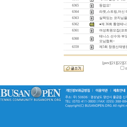
6365
등업요!
6364
라켓,스트링,머신 
6363
실력있는 코치님을
6362
●제 36회 통영테
6361
여성회원모집(코트
테니스 선수와 부
6360
모님협회>
6359
제5회 창원산재병원
[21]
[22]
[2
[prev]