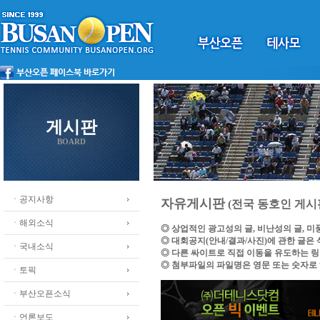
게시판
BOARD
ㆍ공지사항
자유게시판
(전국 동호인 게시
ㆍ해외소식
◎ 상업적인 광고성의 글, 비난성의 글, 
◎ 대회공지(안내/결과/사진)에 관한 글은
ㆍ국내소식
◎ 다른 싸이트로 직접 이동을 유도하는 
◎ 첨부파일의 파일명은 영문 또는 숫자로
ㆍ토픽
ㆍ부산오픈소식
ㆍ언론보도