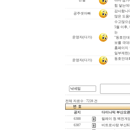
은별
아마 참가
힘 닿는데
감사함니다
공주셋아빠
많은 도움
수고많으
5월 이후
는
운영자(다가)
"동호인대
보를 극대
홈페이지 
일부제한)
동호인대회
운영자(다가)
전체 자료수 : 7228 건
공지
다이나믹 부산오픈[
6388
릴레이 청.백전게
6387
비트로사랑 부산K