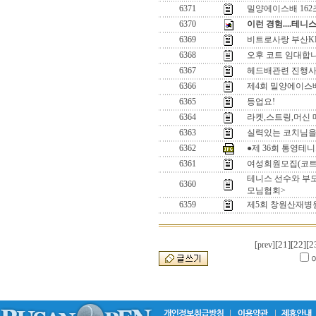
6371
밀양에이스배 162
6370
이런 경험....테니
6369
비트로사랑 부산K
6368
오후 코트 임대합
6367
헤드배관련 진행사
6366
제4회 밀양에이스
6365
등업요!
6364
라켓,스트링,머신 
6363
실력있는 코치님을
6362
●제 36회 통영테
6361
여성회원모집(코트
테니스 선수와 부
6360
모님협회>
6359
제5회 창원산재병원
[21]
[22]
[2
[prev]