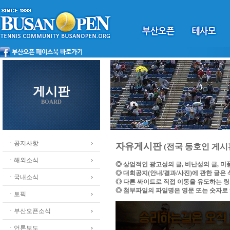
게시판
BOARD
ㆍ공지사항
자유게시판
(전국 동호인 게시
ㆍ해외소식
◎ 상업적인 광고성의 글, 비난성의 글, 
◎ 대회공지(안내/결과/사진)에 관한 글은
ㆍ국내소식
◎ 다른 싸이트로 직접 이동을 유도하는 
◎ 첨부파일의 파일명은 영문 또는 숫자로
ㆍ토픽
ㆍ부산오픈소식
ㆍ언론보도