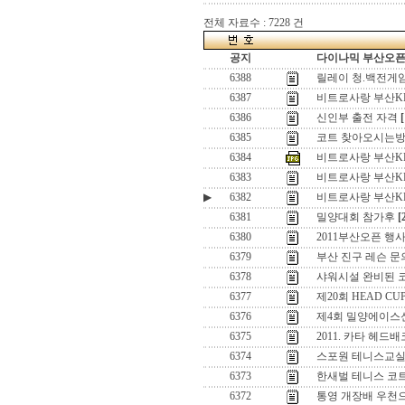
전체 자료수 : 7228 건
공지
다이나믹 부산오픈[
6388
릴레이 청.백전게
6387
비트로사랑 부산K
6386
신인부 출전 자격
[
6385
코트 찾아오시는
6384
비트로사랑 부산K
6383
비트로사랑 부산K
▶
6382
비트로사랑 부산K
6381
밀양대회 참가후
[
6380
2011부산오픈 행
6379
부산 진구 레슨 문
6378
샤워시설 완비된 
6377
제20회 HEAD CU
6376
제4회 밀양에이스
6375
2011. 카타 헤드
6374
스포원 테니스교실
6373
한새벌 테니스 코
6372
통영 개장배 우천으