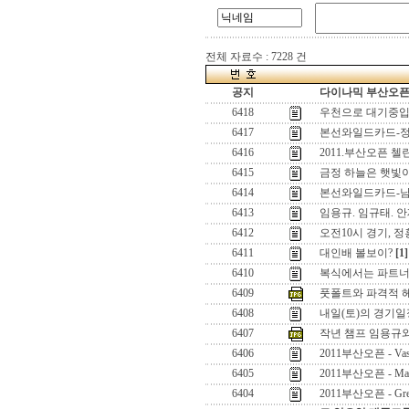
전체 자료수 : 7228 건
공지
다이나믹 부산오픈[
6418
우천으로 대기중
6417
본선와일드카드-정석
6416
2011.부산오픈 
6415
금정 하늘은 햇빛
6414
본선와일드카드-남
6413
임용규. 임규태. 
6412
오전10시 경기, 
6411
대인배 볼보이?
[1]
6410
복식에서는 파트너 
6409
풋폴트와 파격적 
6408
내일(토)의 경기일
6407
작년 챔프 임용규와
6406
2011부산오픈 - Vasek
6405
2011부산오픈 - Matt
6404
2011부산오픈 - Greg