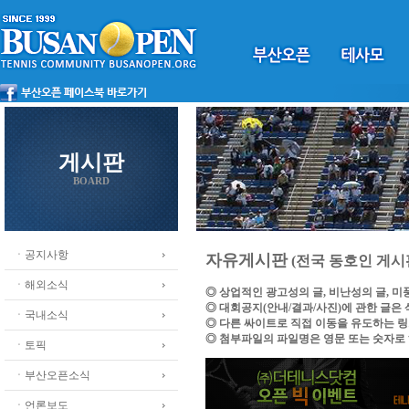
게시판
BOARD
ㆍ공지사항
자유게시판
(전국 동호인 게시
ㆍ해외소식
◎ 상업적인 광고성의 글, 비난성의 글, 
◎ 대회공지(안내/결과/사진)에 관한 글은
ㆍ국내소식
◎ 다른 싸이트로 직접 이동을 유도하는 
◎ 첨부파일의 파일명은 영문 또는 숫자로
ㆍ토픽
ㆍ부산오픈소식
ㆍ언론보도