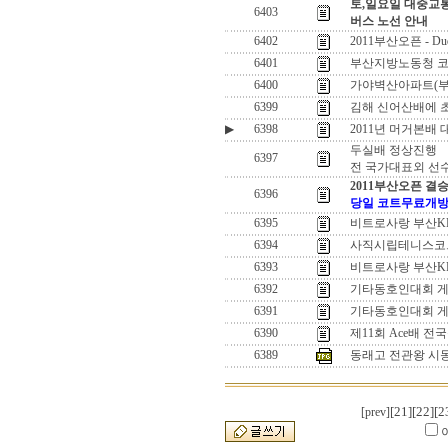
토,일요일 대중교
6403
버스 노선 안내
6402
2011부산오픈 - Du
6401
부산지방노동청 코
6400
가야벽산아파트(부
6399
김해 신어산배에 
▶
6398
2011년 머거본배
두실배 정상진행
6397
전 국가대표외 선수
2011부산오픈 결
6396
당일 코트무료개방
6395
비트로사랑 부산KP
6394
사직시립테니스코
6393
비트로사랑 부산K
6392
기타동호인대회 
6391
기타동호인대회 게
6390
제11회 Ace배
6389
동래고 전관왕 시
[21]
[22]
[2
[prev]