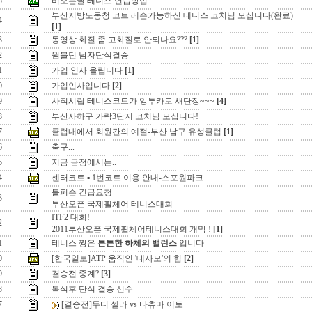
5
비오는날 테니스 연습방법...
부산지방노동청 코트 레슨가능하신 테니스 코치님 모십니다(완료)
4
[1]
3
동영상 화질 좀 고화질로 안되나요???
[1]
2
윔블던 남자단식결승
1
가입 인사 올립니다
[1]
0
가입인사입니다
[2]
9
사직시립 테니스코트가 앙투카로 새단장~~~
[4]
8
부산사하구 가락3단지 코치님 모십니다!
7
클럽내에서 회원간의 예절-부산 남구 유성클럽
[1]
6
축구...
5
지금 금정에서는..
4
센터코트 ▪ 1번코트 이용 안내-스포원파크
볼퍼슨 긴급요청
3
부산오픈 국제휠체어 테니스대회
ITF2 대회!
2
2011부산오픈 국제휠체어테니스대회 개막 !
[1]
1
테니스 짱은
튼튼한 하체의 밸런스
입니다
0
[한국일보]ATP 움직인 '테사모'의 힘
[2]
9
결승전 중계?
[3]
8
복식후 단식 결승 선수
7
[결승전]두디 셀라 vs 타츄마 이토