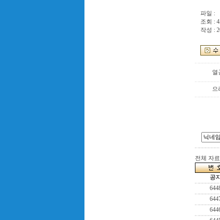
파일 :
조회 : 4
작성 : 2
열
으
전체 자료수
공
644
644
644