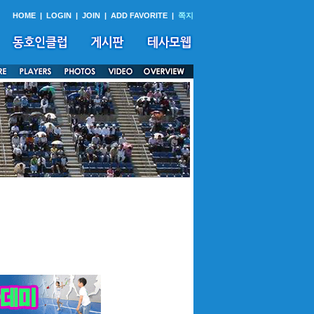
HOME
|
LOGIN
|
JOIN
|
ADD FAVORITE
|
쪽지