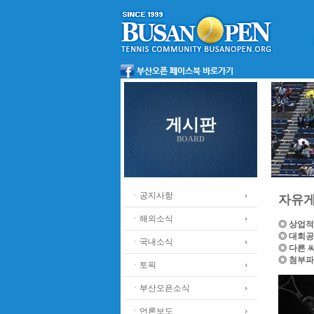
게시판
BOARD
ㆍ공지사항
자유
ㆍ해외소식
◎ 상업적
◎ 대회공
ㆍ국내소식
◎ 다른 
◎ 첨부파
ㆍ토픽
ㆍ부산오픈소식
ㆍ언론보도