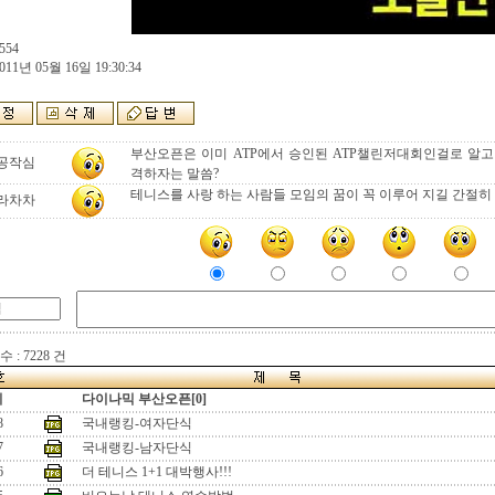
554
011년 05월 16일 19:30:34
부산오픈은 이미 ATP에서 승인된 ATP챌린저대회인걸로 알고 
공작심
격하자는 말씀?
테니스를 사랑 하는 사람들 모임의 꿈이 꼭 이루어 지길 간절히 
라차차
 : 7228 건
지
다이나믹 부산오픈[0]
8
국내랭킹-여자단식
7
국내랭킹-남자단식
6
더 테니스 1+1 대박행사!!!