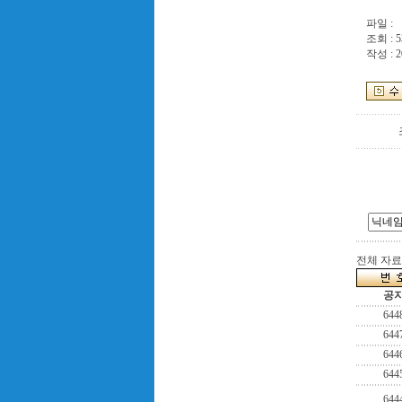
파일 :
조회 : 5
작성 : 2
전체 자료수
공
644
644
644
644
644