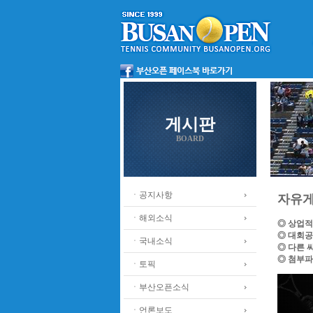
게시판
BOARD
ㆍ공지사항
자유
ㆍ해외소식
◎ 상업적
◎ 대회공
ㆍ국내소식
◎ 다른 
◎ 첨부파
ㆍ토픽
ㆍ부산오픈소식
ㆍ언론보도