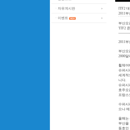
ㆍ자유게시판
ITF2 
2011
ㆍ이벤트
부산오픈
'ITF
----------
2011
부산오픈
2000
휠체어
슈퍼시리즈
세계적으
니다.
슈퍼시
호주오픈
프랑스오
수퍼시리
으나 메
올해는 
부산을
동호인 