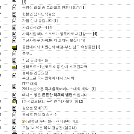
[1]
3
동영상 화질 좀 고화질로 안되나요???
[1]
2
윔블던 남자단식결승
1
가입 인사 올립니다
[1]
0
가입인사입니다
[2]
9
사직시립 테니스코트가 앙투카로 새단장~~~
[4]
8
부산사하구 가락3단지 코치님 모십니다!
7
클럽내에서 회원간의 예절-부산 남구 유성클럽
[1]
6
축구...
5
지금 금정에서는..
4
센터코트 ▪ 1번코트 이용 안내-스포원파크
볼퍼슨 긴급요청
3
부산오픈 국제휠체어 테니스대회
ITF2 대회!
2
2011부산오픈 국제휠체어테니스대회 개막 !
[1]
1
테니스 짱은
튼튼한 하체의 밸런스
입니다
0
[한국일보]ATP 움직인 '테사모'의 힘
[2]
9
결승전 중계?
[3]
8
복식후 단식 결승 선수
7
[결승전]두디 셀라 vs 타츄마 이토
6
오늘 1시30분 복식 결승전 (임규태)