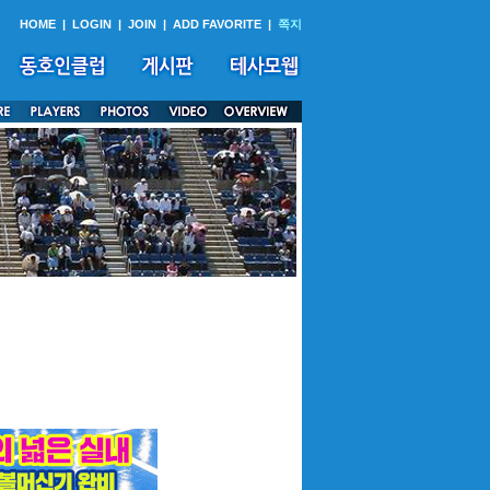
HOME
|
LOGIN
|
JOIN
|
ADD FAVORITE
|
쪽지