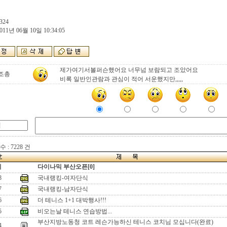
324
011년 06월 10일 10:34:05
제가여기서볼퍼슨했어요 너무넘 보람되고 조았어요
조총
비록 일반인관람과 관심이 적어 서운했지만,,,,,
 : 7228 건
지
다이나믹 부산오픈[0]
8
국내랭킹-여자단식
7
국내랭킹-남자단식
6
더 테니스 1+1 대박행사!!!
5
비오는날 테니스 연습방법...
부산지방노동청 코트 레슨가능하신 테니스 코치님 모십니다(완료)
4