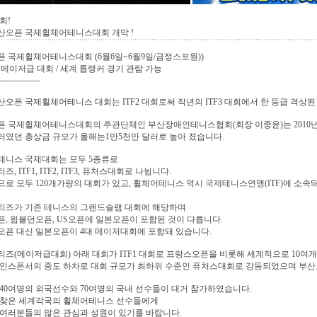
대회!
부산오픈 국제휠체어테니스대회 개막 !
 국제휠체어테니스대회 (6월6일~6월9일/금정스포원))
2 준메이저급 대회 / 세계 톱랭커 경기 관람 가능
--------------
부산오픈 국제휠체어테니스 대회는 ITF2 대회로써 작년의 ITF3 대회에서 한 등급 격상
 국제휠체어테니스대회의 주관단체인 부산장애인테니스협회(회장 이종윤)는 2010년 부
달러였던 총상금 규모가 올해는1만5천만 달러로 높아 졌습니다.
테니스 국제대회는 모두 5종류로
, ITF1, ITF2, ITF3, 퓨처스대회로 나뉨니다.
로 모두 120개가량의 대회가 있고, 휠체어테니스 역시 국제테니스연맹(ITF)에 소
리즈가 기존 테니스의 그랜드슬램 대회에 해당하며
, 윔블던오픈, US오픈에 일본오픈이 포함된 것이 다릅니다.
픈 대신 일본오픈이 4대 메이저대회에 포함돼 있습니다.
즈(메이저급대회) 아래 대회가 ITF1 대회로 프랑스오픈을 비롯해 세계적으로 10여
인스폰서의 중도 하차로 대회 규모가 최하위 수준인 퓨처스대회로 강등되었으며 부산오
40여명의 외국선수와 70여명의 국내 선수들이 대거 참가하였습니다.
 찾은 세계각국의 휠체어테니스 선수들에게
여러분들의 많은 관심과 성원이 있기를 바랍니다.