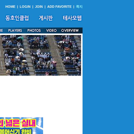
HOME
|
LOGIN
|
JOIN
|
ADD FAVORITE
|
쪽지