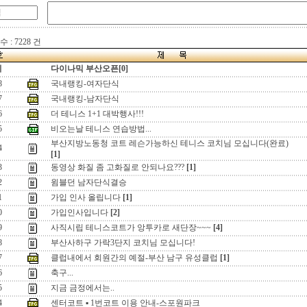
 : 7228 건
지
다이나믹 부산오픈[0]
8
국내랭킹-여자단식
7
국내랭킹-남자단식
6
더 테니스 1+1 대박행사!!!
5
비오는날 테니스 연습방법...
부산지방노동청 코트 레슨가능하신 테니스 코치님 모십니다(완료)
4
[1]
3
동영상 화질 좀 고화질로 안되나요???
[1]
2
윔블던 남자단식결승
1
가입 인사 올립니다
[1]
0
가입인사입니다
[2]
9
사직시립 테니스코트가 앙투카로 새단장~~~
[4]
8
부산사하구 가락3단지 코치님 모십니다!
7
클럽내에서 회원간의 예절-부산 남구 유성클럽
[1]
6
축구...
5
지금 금정에서는..
4
센터코트 ▪ 1번코트 이용 안내-스포원파크