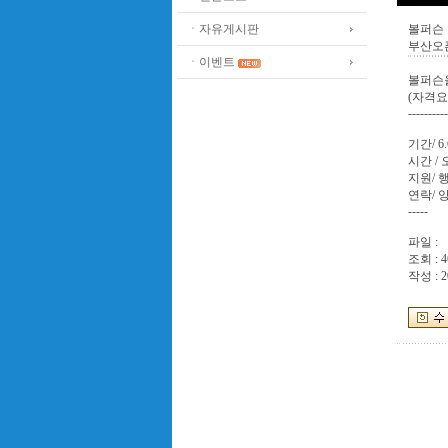
ㆍ자유게시판
볼퍼슨
부산오
ㆍ이벤트
볼퍼슨
(자격요
----------
기간/ 6.
시간 /
지원/ 
연락/ 
-----
파일 :
조회 : 4
작성 : 2