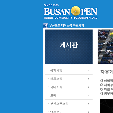
게시판
BOARD
ㆍ공지사항
자유
ㆍ해외소식
◎ 상업적
◎ 대회공
ㆍ국내소식
◎ 다른 
◎ 첨부파
ㆍ토픽
ㆍ부산오픈소식
ㆍ언론보도