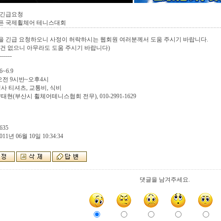
 긴급요청
픈 국제휠체어 테니스대회
을 긴급 요청하오니 사정이 허락하시는 웹회원 여러분께서 도움 주시기 바랍니다.
건 없으니 아무라도 도움 주시기 바랍니다)
------
6~6.9
 오전 9시반~오후4시
행사 티셔츠, 교통비, 식비
양태현(부산시 휠체어테니스협회 전무), 010-2991-1629
635
011년 06월 10일 10:34:34
댓글을 남겨주세요.