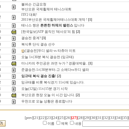
볼퍼슨 긴급요청
3
부산오픈 국제휠체어 테니스대회
ITF2 대회!
2
2011부산오픈 국제휠체어테니스대회 개막 !
[1]
1
테니스 짱은
튼튼한 하체의 밸런스
입니다
0
[한국일보]ATP 움직인 '테사모'의 힘
[2]
9
결승전 중계?
[3]
8
복식후 단식 결승 선수
7
[결승전]두디 셀라 vs 타츄마 이토
6
오늘 1시30분 복식 결승전 (임규태)
5
미니카의 주인공은 과연 누가 ? 경품대박을..
[1]
4
준결승전-1시30분부터-고 소에다vs두디 셀라
3
임규태 복식 결승 진출!
[2]
2
임규태를 비롯 복식경기 11시에 있습니다.
1
오늘(12일) 11시15분 경기 시작
0
부산오픈 현장 오늘 이 시간 입니다.
[2]
9
우천으로 오늘 상황은 종료합니다
[21]
[22]
[23]
[24]
[25]
[26]
[27]
[28]
[29]
[30]
[31]
[32]
[33]
[34]
[35]
[prev]
이름
제목
내용