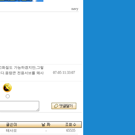
navy
 고화질도 가능하겠지만,그렇
07-05 11:33:07
니다.용량큰 전용서브를 왜사
테사모
-
65535