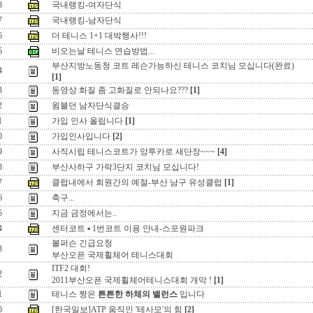
8
국내랭킹-여자단식
7
국내랭킹-남자단식
6
더 테니스 1+1 대박행사!!!
5
비오는날 테니스 연습방법...
부산지방노동청 코트 레슨가능하신 테니스 코치님 모십니다(완료)
4
[1]
3
동영상 화질 좀 고화질로 안되나요???
[1]
2
윔블던 남자단식결승
1
가입 인사 올립니다
[1]
0
가입인사입니다
[2]
9
사직시립 테니스코트가 앙투카로 새단장~~~
[4]
8
부산사하구 가락3단지 코치님 모십니다!
7
클럽내에서 회원간의 예절-부산 남구 유성클럽
[1]
6
축구...
5
지금 금정에서는..
4
센터코트 ▪ 1번코트 이용 안내-스포원파크
볼퍼슨 긴급요청
3
부산오픈 국제휠체어 테니스대회
ITF2 대회!
2
2011부산오픈 국제휠체어테니스대회 개막 !
[1]
1
테니스 짱은
튼튼한 하체의 밸런스
입니다
0
[한국일보]ATP 움직인 '테사모'의 힘
[2]