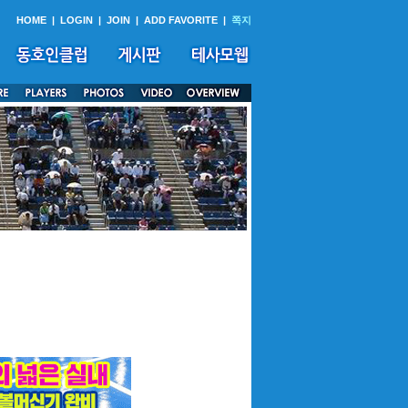
HOME
|
LOGIN
|
JOIN
|
ADD FAVORITE
|
쪽지