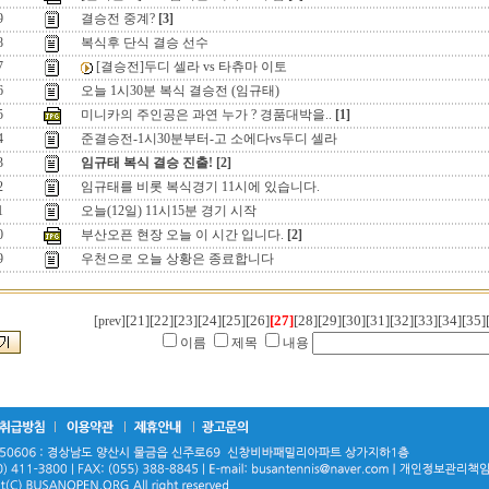
9
결승전 중계?
[3]
8
복식후 단식 결승 선수
7
[결승전]두디 셀라 vs 타츄마 이토
6
오늘 1시30분 복식 결승전 (임규태)
5
미니카의 주인공은 과연 누가 ? 경품대박을..
[1]
4
준결승전-1시30분부터-고 소에다vs두디 셀라
3
임규태 복식 결승 진출!
[2]
2
임규태를 비롯 복식경기 11시에 있습니다.
1
오늘(12일) 11시15분 경기 시작
0
부산오픈 현장 오늘 이 시간 입니다.
[2]
9
우천으로 오늘 상황은 종료합니다
[21]
[22]
[23]
[24]
[25]
[26]
[27]
[28]
[29]
[30]
[31]
[32]
[33]
[34]
[35]
[prev]
이름
제목
내용