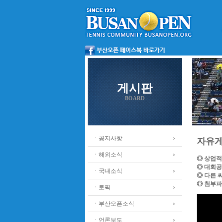
게시판
BOARD
ㆍ공지사항
자유
ㆍ해외소식
◎ 상업적
◎ 대회공
ㆍ국내소식
◎ 다른 
◎ 첨부파
ㆍ토픽
ㆍ부산오픈소식
ㆍ언론보도