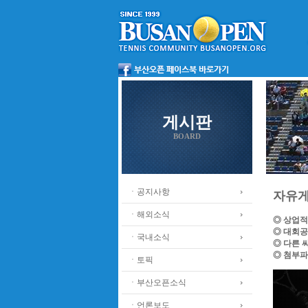
게시판
BOARD
ㆍ공지사항
자유
ㆍ해외소식
◎ 상업적
◎ 대회공
ㆍ국내소식
◎ 다른 
◎ 첨부파
ㆍ토픽
ㆍ부산오픈소식
ㆍ언론보도