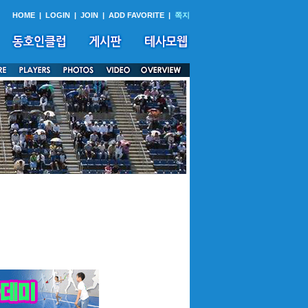
HOME
|
LOGIN
|
JOIN
|
ADD FAVORITE
|
쪽지