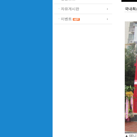
ㆍ자유게시판
국내최
ㆍ이벤트
▲ 테니