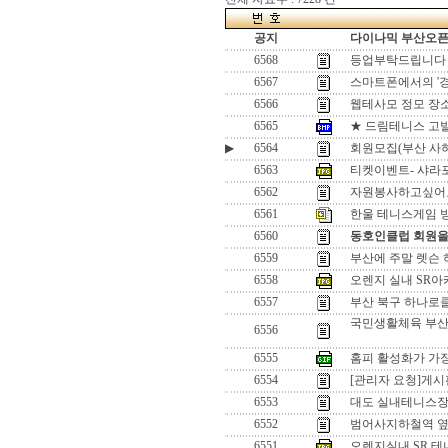
공지
다이나믹 부산오픈[
6568
등업부탁드립니다
6567
스마트폰에서의 '
6566
웹테사모 정모 장소
6565
★ 드림테니스 고발
▶
6564
회원모집(부산 사
6563
티켓이벤트- 샤라포
6562
자원봉사하고싶어
6561
한울 테니스게임 방식 
6560
동호인클럽 회원을
6559
부산에 주말 렛슨 
6558
오렌지 실내 SR아카
6557
부산 북구 하나로
국민생활체육 부산
6556
6555
홈피 활성화가 가장
6554
[관리자 요청]게시
6553
대도 실내테니스장
6552
범어사지하철역 옆
6551
오렌지실내 SR 테