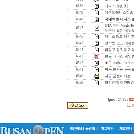
6550
테니스레슨
[1]
6549
대연동테니스장좀
6548
국내최초 테니스 
KTA 부산 Magic Ten
6547
누구나 쉽게 배워
6546
테니스코트 라인(
6545
민락동 인근 레슨
6544
금정구 장전동 
6543
한울 테니스 게임방
6542
◈구포테니스(조기
6541
북구 만덕동 운동
6540
지금 금정에서는...
6539
양정현대 야간레
[21]
[22]
[2
[prev]