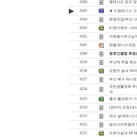
6566
웹테사모 정모 장
▶
6565
★ 드림테니스 고발
6564
회원모집(부산 사
6563
티켓이벤트- 샤라
6562
자원봉사하고싶어
6561
한울 테니스게임 방식
6560
동호인클럽 회원
6559
부산에 주말 렛슨
6558
오렌지 실내 SR아
6557
부산 북구 하나
국민생활체육 부
6556
내
6555
홈피 활성화가 가
6554
[관리자 요청]게
6553
대도 실내테니스
6552
범어사지하철역 옆
6551
오렌지실내 SR 