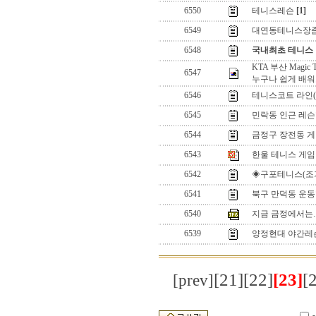
6550
테니스레슨
[1]
6549
대연동테니스장좀
6548
국내최초 테니스
KTA 부산 Magic Te
6547
누구나 쉽게 배
6546
테니스코트 라인(
6545
민락동 인근 레슨
6544
금정구 장전동 
6543
한울 테니스 게임
6542
◈구포테니스(조기
6541
북구 만덕동 운
6540
지금 금정에서는..
6539
양정현대 야간레
[21]
[22]
[23]
[
[prev]