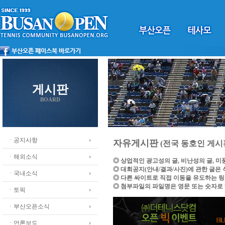
게시판
BOARD
ㆍ공지사항
자유게시판
(전국 동호인 게시
ㆍ해외소식
◎ 상업적인 광고성의 글, 비난성의 글, 
◎ 대회공지(안내/결과/사진)에 관한 글은
ㆍ국내소식
◎ 다른 싸이트로 직접 이동을 유도하는 
◎ 첨부파일의 파일명은 영문 또는 숫자로
ㆍ토픽
ㆍ부산오픈소식
ㆍ언론보도