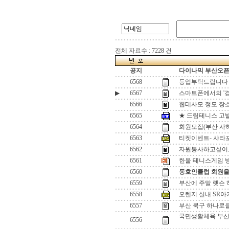
전체 자료수 : 7228 건
공지
다이나믹 부산오픈[
6568
등업부탁드립니다
▶
6567
스마트폰에서의 '
6566
웹테사모 정모 장소
6565
★ 드림테니스 고발
6564
회원모집(부산 사
6563
티켓이벤트- 샤라포
6562
자원봉사하고싶어
6561
한울 테니스게임 방식 
6560
동호인클럽 회원을
6559
부산에 주말 렛슨 
6558
오렌지 실내 SR아카
6557
부산 북구 하나로
국민생활체육 부산
6556