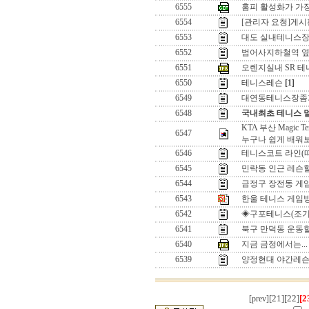
6555
홈피 활성화가 가장
6554
[관리자 요청]게시
6553
대도 실내테니스장
6552
범어사지하철역 옆
6551
오렌지실내 SR 테
6550
테니스레슨
[1]
6549
대연동테니스장좀
6548
국내최초 테니스 
KTA 부산 Magic Ten
6547
누구나 쉽게 배워
6546
테니스코트 라인(
6545
민락동 인근 레슨
6544
금정구 장전동 
6543
한울 테니스 게임방
6542
◈구포테니스(조기
6541
북구 만덕동 운동
6540
지금 금정에서는...
6539
양정현대 야간레
[21]
[22]
[2
[prev]