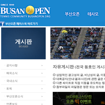
게시판
BOARD
ㆍ공지사항
자유게시판
(전국 동호인 게시
ㆍ해외소식
◎ 상업적인 광고성의 글, 비난성의 글, 
◎ 대회공지(안내/결과/사진)에 관한 글은
ㆍ국내소식
◎ 다른 싸이트로 직접 이동을 유도하는 
◎ 첨부파일의 파일명은 영문 또는 숫자로
ㆍ토픽
ㆍ부산오픈소식
ㆍ언론보도