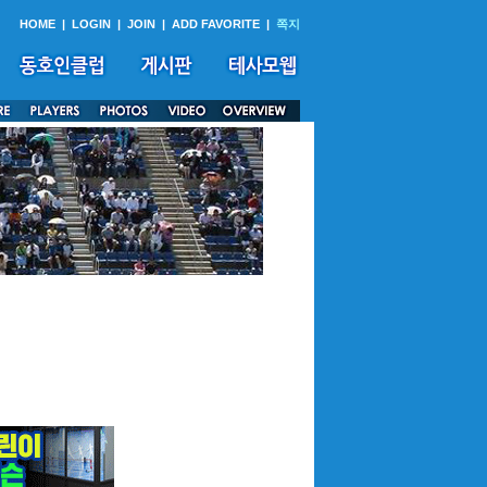
HOME
|
LOGIN
|
JOIN
|
ADD FAVORITE
|
쪽지