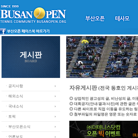
게시판
BOARD
ㆍ공지사항
자유게시판
(전국 동호인 게시
ㆍ해외소식
◎ 상업적인 광고성의 글, 비난성의 글, 
◎ 대회공지(안내/결과/사진)에 관한 글은
ㆍ국내소식
◎ 다른 싸이트로 직접 이동을 유도하는 
◎ 첨부파일의 파일명은 영문 또는 숫자로
ㆍ토픽
ㆍ부산오픈소식
ㆍ언론보도