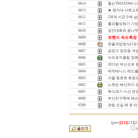
6614
윌슨TRIAD3테
6613
★ 명지대 사회교육원
6612
230개 시군구에 실
6611
홈피활성화가 가장
6610
성인대회와 꿈나무
6609
포핸드 속도측정
6608
한울게임방식(3코트 
6607
금정구 장전동 게
6606
어프로치클럽 정회
6605
2013년 부산오픈
6604
매직테니스 레드볼
6603
서울 동호회 회원모
6602
노력은 배신하지 
6601
복식경기 시간 변경 
6600
부산진구쪽에 레슨
6599
관람 오실 때 옷 
[21]
[22]
[2
[prev]