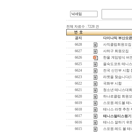
전체 자료수 : 7228 건
공지
다이나믹 부산오픈[
6628
사직클럽회원모집
6627
사하구 회원모집
6626
한울 게임방식 버젼업(
6625
을숙도코트 테니스
6624
전국 신인부 시합
6623
라켓을 찾습니다(1
6622
국화부 시합
6621
청소년 테니스대
6620
하나로클럽 회원
6619
스포원 레드볼 테
6618
테니스 라켓 추천
6617
테니스멀티스윙기
6616
테니스 잘하기 위
6615
스포원 레드 볼 테