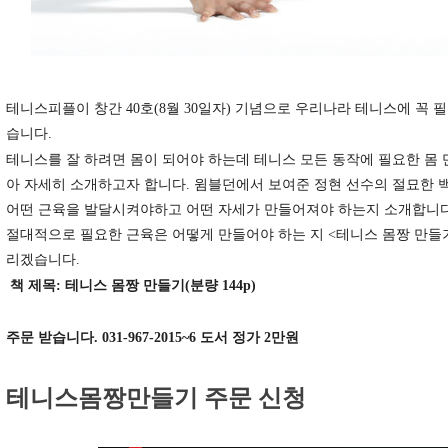
다이나믹 부산오픈[0]
지
사직클럽회원모집
8
사하구 회원모집
7
한울 게임방식 버젼업(2013.11.22 버젼)
6
을숙도코트 테니스클럽모집합니다 ^^
5
테니스피플이 창간 40호(8월 30일자) 기념으로 우리나라 테니스에 꼭 
전국 신인부 시합 참가비
[1]
4
습니다.
라켓을 찾습니다(11/3화명코트)
3
테니스를 잘 하려면 몸이 되어야 하는데 테니스 모든 동작에 필요한 몸 
국화부 시합
2
아 자세히 소개하고자 합니다. 윔블던에서 보여준 정현 선수의 절묘한
청소년 테니스대회
[1]
1
어떤 근육을 발달시켜야하고 어떤 자세가 만들어져야 하는지 소개합니다
하나로클럽 회원모집
0
스포원 레드볼 테니스대회사진부탁합니다.
9
절대적으로 필요한 근육은 어떻게 만들어야 하는 지 <테니스 몸짱 만들
테니스 라켓 추천 부탁드리겠습니다.
[1]
8
리겠습니다.
9월버전
테니스멀티스윙기 활용동영상
7
[1]
책 제목: 테니스 몸짱 만들기(분량 144p)
테니스 잘하기 위한 비결
6
스포원 레드 볼 테니스 대회
[15]
5
주문 받습니다. 031-967-2015~6 도서 정가 2만원
윌슨TRIAD3테니스라켓구합니다
4
★ 명지대 사회교육원 테니스아카데미 12기(2013-2) 모집공고 ★
3
230개 시군구에 실내코트 하나씩만!!!
2
테니스몸짱만들기 주문 신청
홈피활성화가 가장 잘 되어 있는 클럽 부산남구 유성클럽
[1]
1
성인대회와 꿈나무 레드볼대회를 같이
0